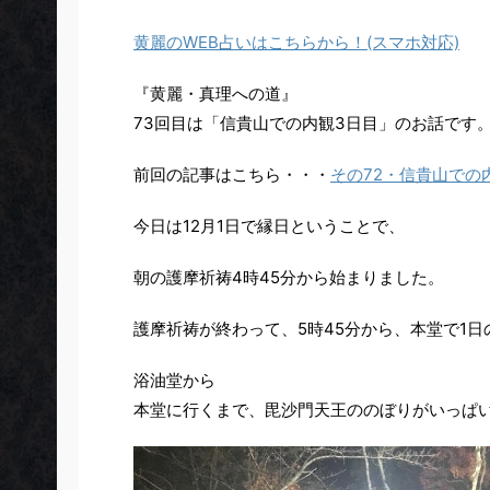
黄麗のWEB占いはこちらから！(スマホ対応)
『黄麗・真理への道』
73回目は「信貴山での内観3日目」のお話です
前回の記事はこちら・・・
その72・信貴山での
今日は
12月1日
で
縁日
ということで、
朝の護摩祈祷4時45分から始まりました。
護摩祈祷が終わって、5時45分から、本堂で1日
浴油堂から
本堂に行くまで、
毘沙門天王
ののぼりがいっぱ