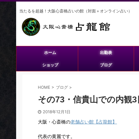
当たるを超越！大阪心斎橋占いの館（対面＋オンライン占い）
ホーム
出勤表
ショップ
ブログ
HOME
>
ブログ
>
その73・信貴山での内観3
2018年12月1日
大阪・心斎橋の
老舗占い館【占龍館】
代表の黄麗です。