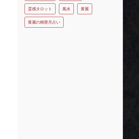
霊感タロット
風水
黄麗
黄麗の精密月占い