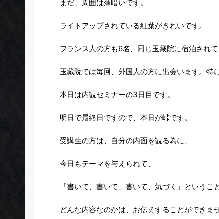
まだ、周囲は薄暗いです。
ライトアップされている紅葉がきれいです。
フランス人の方も6名、同じ玉藏院に宿泊され
玉藏院では毎回、外国人の方に出会います。特
本日は内観セミナーの3日目です。
明日で
最終日
ですので、
本日が峠です。
受講生の方は、
自分の内面
を観る為に、
今日もテーマを与えられて
、
「書いて、書いて、書いて、気づく」
というこ
どんな内容なのかは、お伝えすることができま