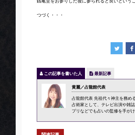
銭亀堂をお参りした後に参られると良いという
つづく・・・
この記事を書いた人
最新記事
黄麗／占龍館代表
占龍館代表 先祖代々神主を務め
占術家として、テレビ出演や雑誌
プリなどでも占いの監修を手がけ
関連記事