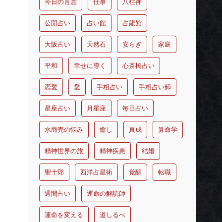
今日の言霊
仕事
八柱神
公開占い
占い館
占龍館
大阪占い
天然石
安らぎ
家庭
平和
幸せに導く
心斎橋占い
恋愛
愛
手相占い
手相占い師
星座占い
月星座
毎日占い
水商売の悩み
癒し
真成
算命学
精神世界の旅
精神疾患
結婚
聖十郎
西洋占星術
覚醒
転職
週間占い
運命の解読師
運命を変える
道しるべ