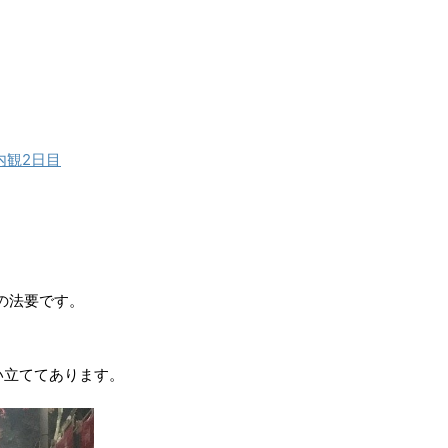
。
内観2日目
の法要です。
い立ててあります。