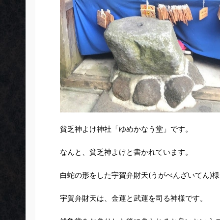
貧乏神よけ神社
「ゆめかなう堂」
です。
なんと、
貧乏神よけ
と書かれています。
白蛇の形をした
宇賀弁財天(うがべんざいてん)様
宇賀弁財天は、
金運
と
武運
を司る神様です。