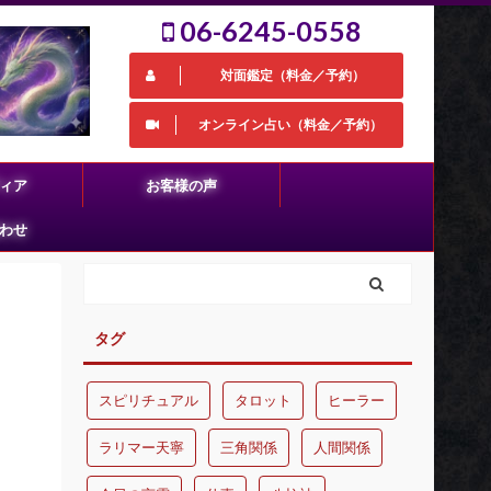
06-6245-0558
対面鑑定（料金／予約）
オンライン占い（料金／予約）
ィア
お客様の声
わせ
タグ
スピリチュアル
タロット
ヒーラー
ラリマー天寧
三角関係
人間関係