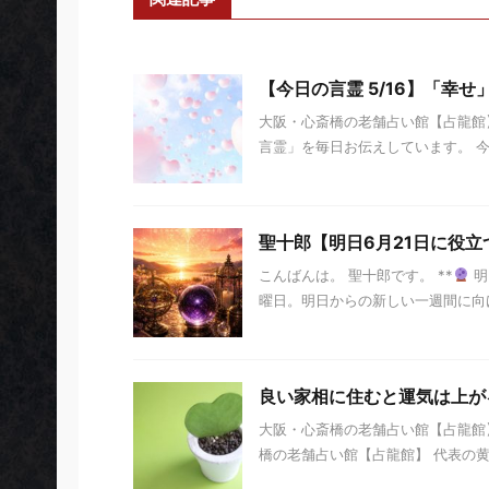
【今日の言霊 5/16】「幸せ
大阪・心斎橋の老舗占い館【占龍館】
言霊」を毎日お伝えしています。 今日の
聖十郎【明日6月21日に役立
こんばんは。 聖十郎です。 **
明
曜日。明日からの新しい一週間に向け
良い家相に住むと運気は上が
大阪・心斎橋の老舗占い館【占龍館】
橋の老舗占い館【占龍館】 代表の黄麗