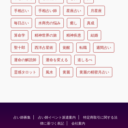
手相占い
手相占い師
星座占い
月星座
毎日占い
水商売の悩み
癒し
真成
算命学
精神世界の旅
精神疾患
結婚
聖十郎
西洋占星術
覚醒
転職
週間占い
運命の解読師
運命を変える
道しるべ
霊感タロット
風水
黄麗
黄麗の精密月占い
占い師募集
占い師イベント派遣案内
特定商取引に関する法
律に基づく表記
会社案内