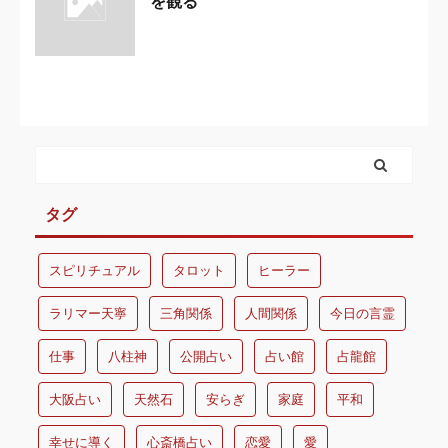
を観る
タグ
スピリチュアル
タロット
ヒーラー
ラリマー天寧
三角関係
人間関係
今日の言霊
仕事
八柱神
公開占い
占い館
占龍館
大阪占い
天然石
安らぎ
家庭
平和
幸せに導く
心斎橋占い
恋愛
愛