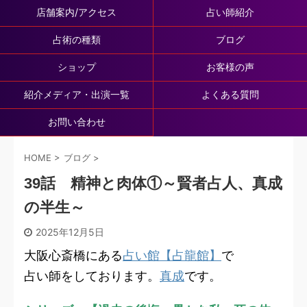
店舗案内/アクセス
占い師紹介
占術の種類
ブログ
ショップ
お客様の声
紹介メディア・出演一覧
よくある質問
お問い合わせ
HOME
>
ブログ
>
39話 精神と肉体①～賢者占人、真成
の半生～
2025年12月5日
大阪心斎橋にある
占い館【占龍館】
で
占い師をしております。
真成
です。