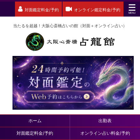
対面鑑定料金/予約
オンライン鑑定料金/予約
当たるを超越！大阪心斎橋占いの館（対面＋オンライン占い）
ホーム
出勤表
対面鑑定料金/予約
オンライン占い料金/予約