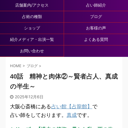
店舗案内/アクセス
占い師紹介
占術の種類
ブログ
ショップ
お客様の声
紹介メディア・出演一覧
よくある質問
お問い合わせ
HOME
>
ブログ
>
40話 精神と肉体②～賢者占人、真成
の半生～
2025年12月6日
大阪心斎橋にある
占い館【占龍館】
で
占い師をしております。
真成
です。