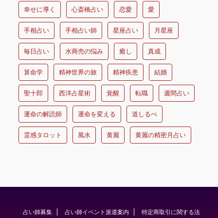
幸せに導く
心斎橋占い
恋愛
愛
手相占い
手相占い師
星座占い
月星座
毎日占い
水商売の悩み
癒し
真成
算命学
精神世界の旅
精神疾患
結婚
聖十郎
西洋占星術
覚醒
転職
週間占い
運命の解読師
運命を変える
道しるべ
霊感タロット
風水
黄麗
黄麗の精密月占い
占い師募集
占い師イベント派遣案内
特定商取引に関する法