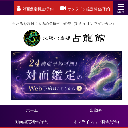
対面鑑定料金/予約
オンライン鑑定料金/予約
当たるを超越！大阪心斎橋占いの館（対面＋オンライン占い）
ホーム
出勤表
対面鑑定料金/予約
オンライン占い料金/予約