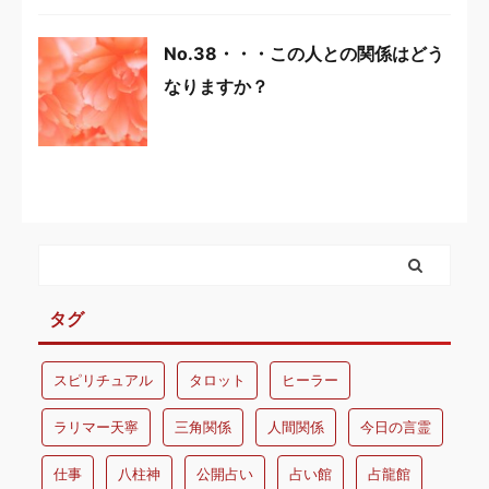
No.38・・・この人との関係はどう
なりますか？
タグ
スピリチュアル
タロット
ヒーラー
ラリマー天寧
三角関係
人間関係
今日の言霊
仕事
八柱神
公開占い
占い館
占龍館