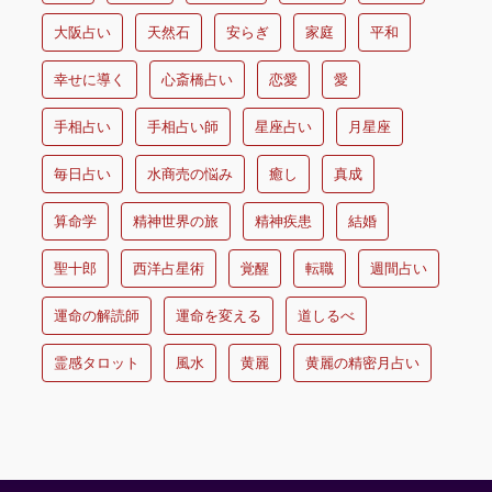
大阪占い
天然石
安らぎ
家庭
平和
幸せに導く
心斎橋占い
恋愛
愛
手相占い
手相占い師
星座占い
月星座
毎日占い
水商売の悩み
癒し
真成
算命学
精神世界の旅
精神疾患
結婚
聖十郎
西洋占星術
覚醒
転職
週間占い
運命の解読師
運命を変える
道しるべ
霊感タロット
風水
黄麗
黄麗の精密月占い