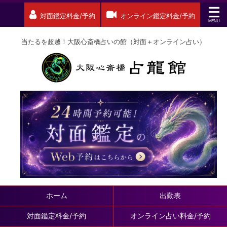
対面鑑定料金/予約
オンライン鑑定料金/予約
当たるを超越！大阪心斎橋占いの館（対面＋オンライン占い）
ホーム
出勤表
対面鑑定料金/予約
オンライン占い料金/予約