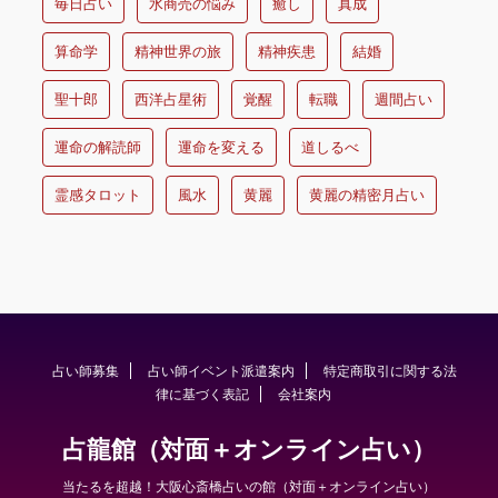
毎日占い
水商売の悩み
癒し
真成
算命学
精神世界の旅
精神疾患
結婚
聖十郎
西洋占星術
覚醒
転職
週間占い
運命の解読師
運命を変える
道しるべ
霊感タロット
風水
黄麗
黄麗の精密月占い
占い師募集
占い師イベント派遣案内
特定商取引に関する法
律に基づく表記
会社案内
占龍館（対面＋オンライン占い）
当たるを超越！大阪心斎橋占いの館（対面＋オンライン占い）