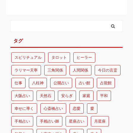
タグ
スピリチュアル
タロット
ヒーラー
ラリマー天寧
三角関係
人間関係
今日の言霊
仕事
八柱神
公開占い
占い館
占龍館
大阪占い
天然石
安らぎ
家庭
平和
幸せに導く
心斎橋占い
恋愛
愛
手相占い
手相占い師
星座占い
月星座