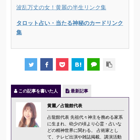
波乱万丈の女！黄麗の半生リンク集
タロット占い・当たる神秘のカードリンク
集
この記事を書いた人
最新記事
黄麗／占龍館代表
占龍館代表 先祖代々神主を務める家系
に生まれ、幼少の頃より心霊・占いな
どの精神世界に関わる。 占術家とし
て、テレビ出演や雑誌掲載、講演活動