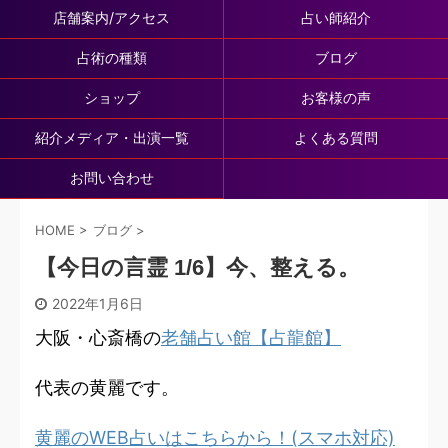
店舗案内/アクセス
占い師紹介
占術の種類
ブログ
ショップ
お客様の声
紹介メディア・出演一覧
よくある質問
お問い合わせ
HOME
>
ブログ
>
【今日の言霊 1/6】今、整える。
2022年1月6日
大阪・心斎橋の
老舗占い館【占龍館】
代表の黄麗です。
黄麗のWEB占いはこちらから！(スマホ対応)