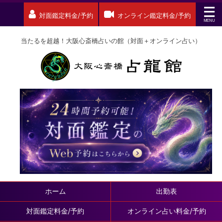
対面鑑定料金/予約
オンライン鑑定料金/予約
当たるを超越！大阪心斎橋占いの館（対面＋オンライン占い）
ホーム
出勤表
対面鑑定料金/予約
オンライン占い料金/予約