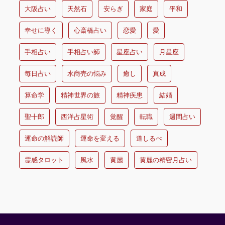
大阪占い
天然石
安らぎ
家庭
平和
幸せに導く
心斎橋占い
恋愛
愛
手相占い
手相占い師
星座占い
月星座
毎日占い
水商売の悩み
癒し
真成
算命学
精神世界の旅
精神疾患
結婚
聖十郎
西洋占星術
覚醒
転職
週間占い
運命の解読師
運命を変える
道しるべ
霊感タロット
風水
黄麗
黄麗の精密月占い