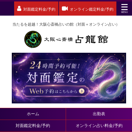
対面鑑定料金/予約
オンライン鑑定料金/予約
当たるを超越！大阪心斎橋占いの館（対面＋オンライン占い）
ホーム
出勤表
対面鑑定料金/予約
オンライン占い料金/予約