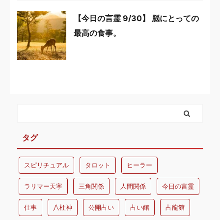
【今日の言霊 9/30】 脳にとっての
最高の食事。
タグ
スピリチュアル
タロット
ヒーラー
ラリマー天寧
三角関係
人間関係
今日の言霊
仕事
八柱神
公開占い
占い館
占龍館