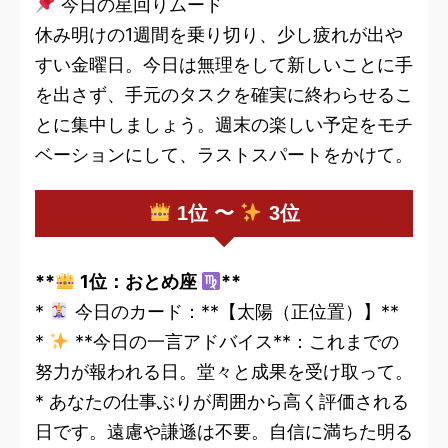
今日の星回りムード
休み明けの1週間を乗り切り、少し疲れが出や
すい金曜日。今日は無理をして新しいことに手
を出さず、手元のタスクを確実に終わらせるこ
とに集中しましょう。週末の楽しい予定をモチ
ベーションにして、ラストスパートをかけて。
1位 〜
3位
**
1位：おとめ座
**
*
今日のカード：**【太陽（正位置）】**
*
**今日の一言アドバイス**：これまでの
努力が報われる日。堂々と成果を受け取って。
* あなたの仕事ぶりが周囲から高く評価される
日です。遠慮や謙遜は不要。自信に満ちた明る