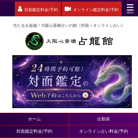
対面鑑定料金/予約
オンライン鑑定料金/予約
当たるを超越！大阪心斎橋占いの館（対面＋オンライン占い）
ホーム
出勤表
対面鑑定料金/予約
オンライン占い料金/予約