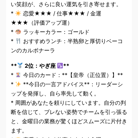
い笑顔が、さらに良い運気を引き寄せます。
*
恋愛★★★ / 仕事★★★ / 金運
★★★（評価アップ運）
*
ラッキーカラー：ゴールド
*
おすすめランチ：半熟卵と厚切りベーコ
ンのカルボナーラ
**
2位：やぎ座
**
*
今日のカード：**【皇帝（正位置）】**
*
**今日の一言アドバイス**：リーダーシ
ップを発揮し、自ら率先して動く。
* 周囲があなたを頼りにしています。自分の判
断を信じて、ブレない姿勢でチームを引っ張る
と、金曜日の業務が驚くほどスムーズに片付き
ます。