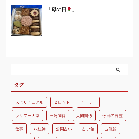
「母の日
」
タグ
スピリチュアル
タロット
ヒーラー
ラリマー天寧
三角関係
人間関係
今日の言霊
仕事
八柱神
公開占い
占い館
占龍館