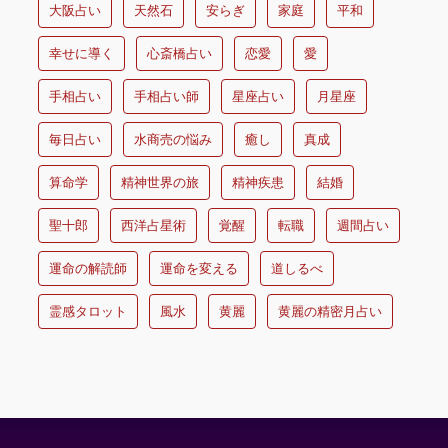
大阪占い
天然石
安らぎ
家庭
平和
幸せに導く
心斎橋占い
恋愛
愛
手相占い
手相占い師
星座占い
月星座
毎日占い
水商売の悩み
癒し
真成
算命学
精神世界の旅
精神疾患
結婚
聖十郎
西洋占星術
覚醒
転職
週間占い
運命の解読師
運命を変える
道しるべ
霊感タロット
風水
黄麗
黄麗の精密月占い