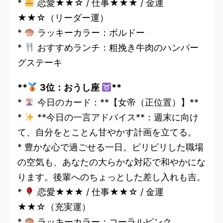
*
恋愛★★☆ / 仕事★★★ / 金運
★★☆（リーダー運）
*
ラッキーカラー：ボルドー
*
おすすめランチ：粗挽き牛肉のハンバー
グステーキ
**
3位：おうし座
**
*
今日のカード：**【女帝（正位置）】**
*
**今日の一言アドバイス**：週末に向け
て、自分をとことん甘やかす計画を立てる。
* 豊かな心で過ごせる一日。ピリピリした職場
の空気も、あなたの大らかな対応で和やかにな
ります。後輩へのちょっとした差し入れも吉。
*
恋愛★★★ / 仕事★★☆ / 金運
★★☆（充実運）
*
ラッキーカラー：コーラルピンク