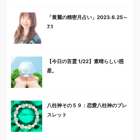
「黄麗の精密月占い」2023.6.25～
7.1
【今日の言霊 1/22】素晴らしい惑
星。
八柱神その５９：恋愛八柱神のブレ
スレット