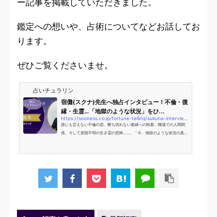
ー記事を掲載していただきました。
鑑定への想いや、占術についてなどお話してお
ります。
ぜひご覧くださいませ。
占いチュラリン
宿儺(スクナ)先生へ独占インタビュー！不倫・復
縁・生霊…「地獄のような状況」をひ...
https://sooness.co.jp/fortune-telling/sukuna-interview/
誰にも言えない不倫の恋、断ち切れない復縁への執着、職場での人間関
係、そして原因不明の生き霊の恐怖……。「今、地獄のような状況の真っ
只中にいる」と、暗闇の中で息を潜めていませんか？ そんな出口の見え
ない深い絶望に寄り添い、人生の逆転劇へと導い