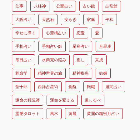
仕事
八柱神
公開占い
占い館
占龍館
大阪占い
天然石
安らぎ
家庭
平和
幸せに導く
心斎橋占い
恋愛
愛
手相占い
手相占い師
星座占い
月星座
毎日占い
水商売の悩み
癒し
真成
算命学
精神世界の旅
精神疾患
結婚
聖十郎
西洋占星術
覚醒
転職
週間占い
運命の解読師
運命を変える
道しるべ
霊感タロット
風水
黄麗
黄麗の精密月占い