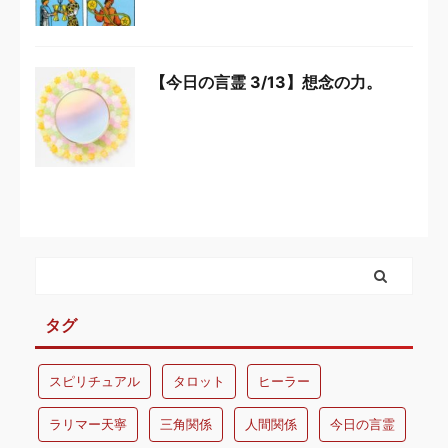
【今日の言霊 3/13】想念の力。
タグ
スピリチュアル
タロット
ヒーラー
ラリマー天寧
三角関係
人間関係
今日の言霊