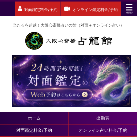
対面鑑定料金/予約
オンライン鑑定料金/予約
当たるを超越！大阪心斎橋占いの館（対面＋オンライン占い）
ホーム
出勤表
対面鑑定料金/予約
オンライン占い料金/予約