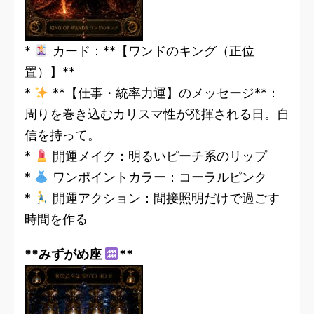
*
カード：**【ワンドのキング（正位
置）】**
*
**【仕事・統率力運】のメッセージ**：
周りを巻き込むカリスマ性が発揮される日。自
信を持って。
*
開運メイク：明るいピーチ系のリップ
*
ワンポイントカラー：コーラルピンク
*
開運アクション：間接照明だけで過ごす
時間を作る
**みずがめ座
**