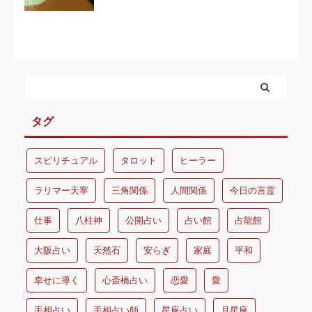
タグ
スピリチュアル
タロット
ヒーラー
ラリマー天寧
三角関係
人間関係
今日の言霊
仕事
八柱神
公開占い
占い館
占龍館
大阪占い
天然石
安らぎ
家庭
平和
幸せに導く
心斎橋占い
恋愛
愛
手相占い
手相占い師
星座占い
月星座