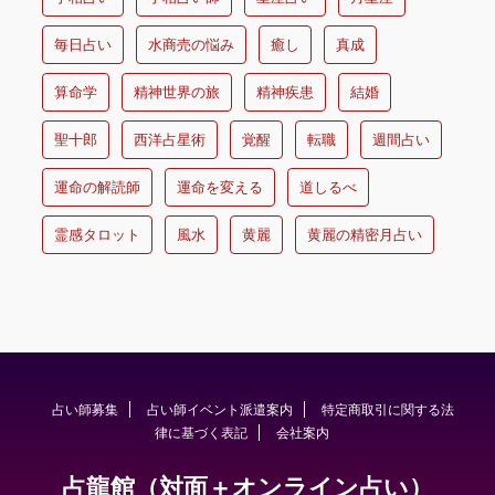
毎日占い
水商売の悩み
癒し
真成
算命学
精神世界の旅
精神疾患
結婚
聖十郎
西洋占星術
覚醒
転職
週間占い
運命の解読師
運命を変える
道しるべ
霊感タロット
風水
黄麗
黄麗の精密月占い
占い師募集
占い師イベント派遣案内
特定商取引に関する法
律に基づく表記
会社案内
占龍館（対面＋オンライン占い）