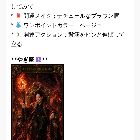
してみて。
*
開運メイク：ナチュラルなブラウン眉
*
ワンポイントカラー：ベージュ
*
開運アクション：背筋をピンと伸ばして
座る
**やぎ座
**