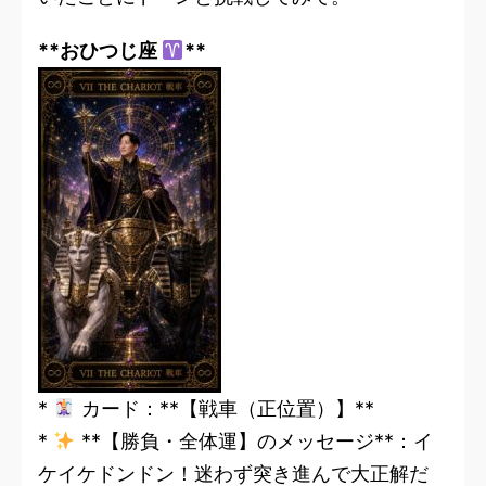
**おひつじ座
**
*
カード：**【戦車（正位置）】**
*
**【勝負・全体運】のメッセージ**：イ
ケイケドンドン！迷わず突き進んで大正解だ