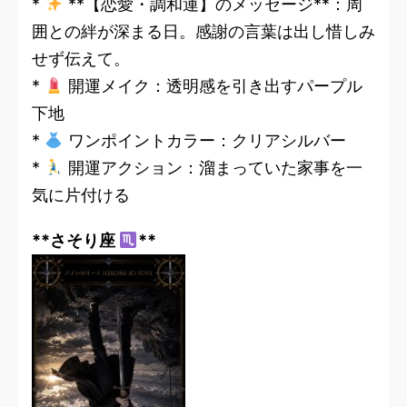
*
**【恋愛・調和運】のメッセージ**：周
囲との絆が深まる日。感謝の言葉は出し惜しみ
せず伝えて。
*
開運メイク：透明感を引き出すパープル
下地
*
ワンポイントカラー：クリアシルバー
*
開運アクション：溜まっていた家事を一
気に片付ける
**さそり座
**