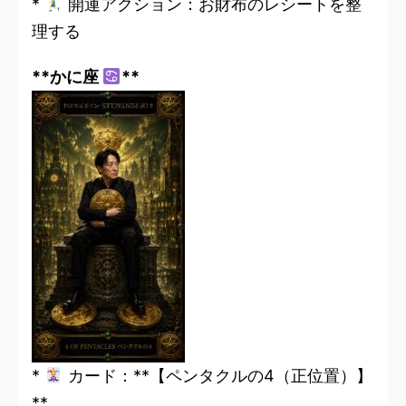
*
開運アクション：お財布のレシートを整
理する
**かに座
**
*
カード：**【ペンタクルの4（正位置）】
**