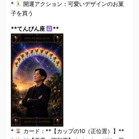
*
開運アクション：可愛いデザインのお菓
子を買う
**てんびん座
**
*
カード：**【カップの10（正位置）】**