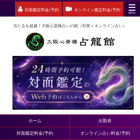
対面鑑定料金/予約
オンライン鑑定料金/予約
当たるを超越！大阪心斎橋占いの館（対面＋オンライン占い）
ホーム
出勤表
対面鑑定料金/予約
オンライン占い料金/予約