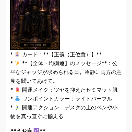
*
カード：**【正義（正位置）】**
*
**【全体・均衡運】のメッセージ**：公
平なジャッジが求められる日。冷静に両方の意
見を聞いてあげて。
*
開運メイク：ツヤを抑えたセミマット肌
*
ワンポイントカラー：ライトパープル
*
開運アクション：デスクの上のペンや小
物を真っ直ぐに揃える
**うお座
**