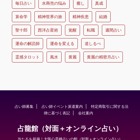
毎日占い
水商売の悩み
癒し
真成
算命学
精神世界の旅
精神疾患
結婚
聖十郎
西洋占星術
覚醒
転職
週間占い
運命の解読師
運命を変える
道しるべ
霊感タロット
風水
黄麗
黄麗の精密月占い
占い師募集
占い師イベント派遣案内
特定商取引に関する法
律に基づく表記
会社案内
占龍館（対面＋オンライン占い）
当たるを超越！大阪心斎橋占いの館（対面＋オンライン占い）