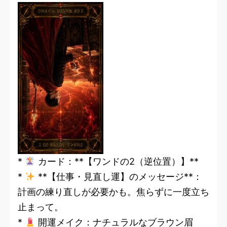
*
カード：**【ワンドの2（逆位置）】**
*
**【仕事・見直し運】のメッセージ**：
計画の練り直しが必要かも。焦らずに一度立ち
止まって。
*
開運メイク：ナチュラルなブラウン眉