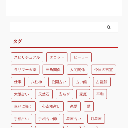
タグ
スピリチュアル
タロット
ヒーラー
ラリマー天寧
三角関係
人間関係
今日の言霊
仕事
八柱神
公開占い
占い館
占龍館
大阪占い
天然石
安らぎ
家庭
平和
幸せに導く
心斎橋占い
恋愛
愛
手相占い
手相占い師
星座占い
月星座