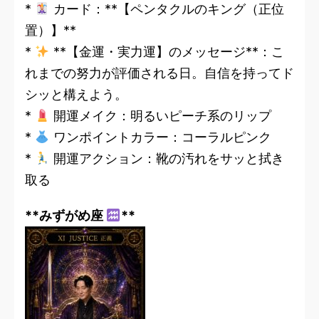
*
カード：**【ペンタクルのキング（正位
置）】**
*
**【金運・実力運】のメッセージ**：こ
れまでの努力が評価される日。自信を持ってド
シッと構えよう。
*
開運メイク：明るいピーチ系のリップ
*
ワンポイントカラー：コーラルピンク
*
開運アクション：靴の汚れをサッと拭き
取る
**みずがめ座
**