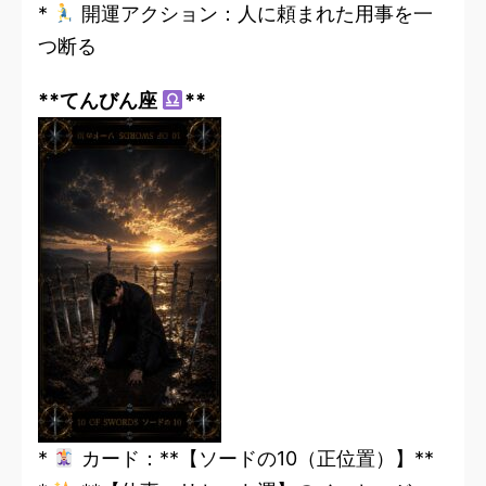
*
開運アクション：人に頼まれた用事を一
つ断る
**てんびん座
**
*
カード：**【ソードの10（正位置）】**