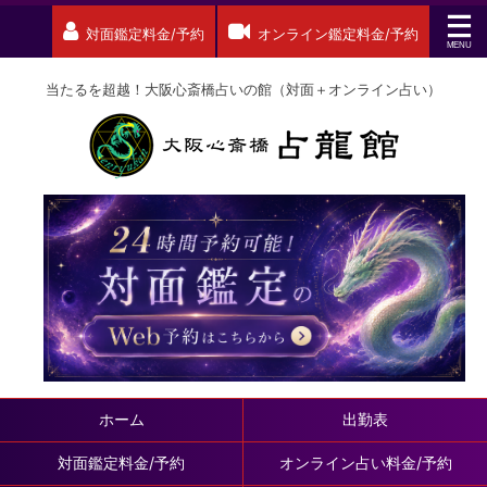
対面鑑定料金/予約
オンライン鑑定料金/予約
当たるを超越！大阪心斎橋占いの館（対面＋オンライン占い）
ホーム
出勤表
対面鑑定料金/予約
オンライン占い料金/予約