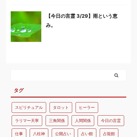
【今日の言霊 3/29】雨という恵
み。
タグ
スピリチュアル
タロット
ヒーラー
ラリマー天寧
三角関係
人間関係
今日の言霊
仕事
八柱神
公開占い
占い館
占龍館