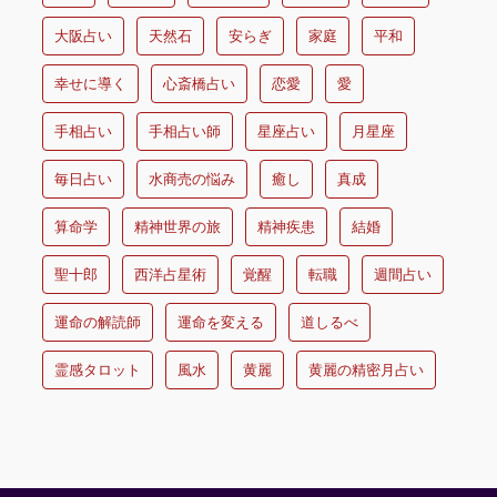
大阪占い
天然石
安らぎ
家庭
平和
幸せに導く
心斎橋占い
恋愛
愛
手相占い
手相占い師
星座占い
月星座
毎日占い
水商売の悩み
癒し
真成
算命学
精神世界の旅
精神疾患
結婚
聖十郎
西洋占星術
覚醒
転職
週間占い
運命の解読師
運命を変える
道しるべ
霊感タロット
風水
黄麗
黄麗の精密月占い