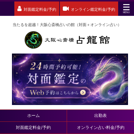
対面鑑定料金/予約
オンライン鑑定料金/予約
当たるを超越！大阪心斎橋占いの館（対面＋オンライン占い）
ホーム
出勤表
対面鑑定料金/予約
オンライン占い料金/予約