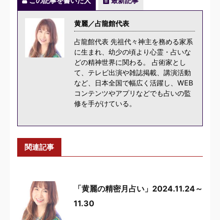
この記事を書いた人
最新記事
黄麗／占龍館代表
占龍館代表 先祖代々神主を務める家系
に生まれ、幼少の頃より心霊・占いな
どの精神世界に関わる。 占術家とし
て、テレビ出演や雑誌掲載、講演活動
など、日本全国で幅広く活躍し、WEB
コンテンツやアプリなどでも占いの監
修を手がけている。
関連記事
「黄麗の精密月占い」2024.11.24～
11.30