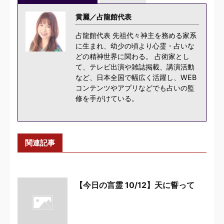
黄麗／占龍館代表
占龍館代表 先祖代々神主を務める家系
に生まれ、幼少の頃より心霊・占いな
どの精神世界に関わる。 占術家とし
て、テレビ出演や雑誌掲載、講演活動
など、日本全国で幅広く活躍し、WEB
コンテンツやアプリなどでも占いの監
修を手がけている。
関連記事
【今日の言霊 10/12】天に誓って