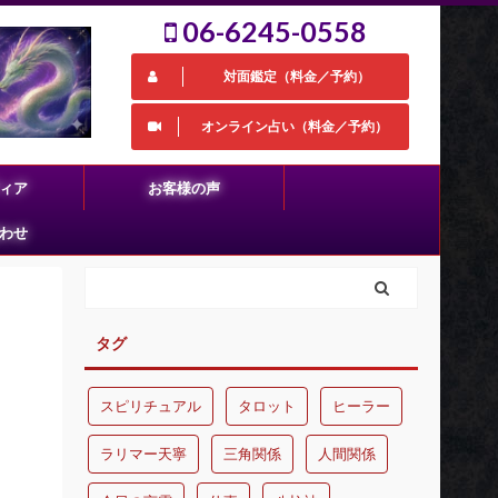
06-6245-0558
対面鑑定（料金／予約）
オンライン占い（料金／予約）
ィア
お客様の声
わせ
タグ
スピリチュアル
タロット
ヒーラー
ラリマー天寧
三角関係
人間関係