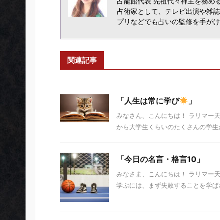
占龍館代表 先祖代々神主を務め
占術家として、テレビ出演や雑誌
プリなどでも占いの監修を手がけ
関連記事
「人生は常に学び
」
みなさん、こんにちは！ ラリマー
から大学生くらいのたくさんの学生が
「今日の名言・格言10」
みなさま、こんにちは！ ラリマー
学ぶには、まず失敗することを学ばねば