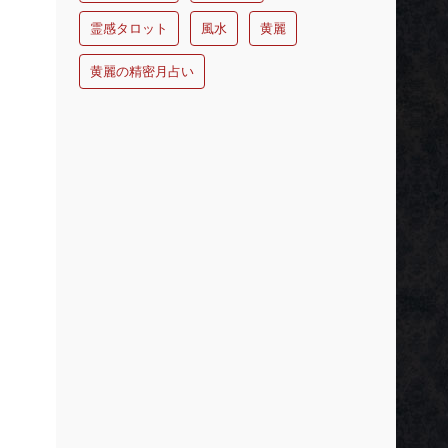
霊感タロット
風水
黄麗
黄麗の精密月占い