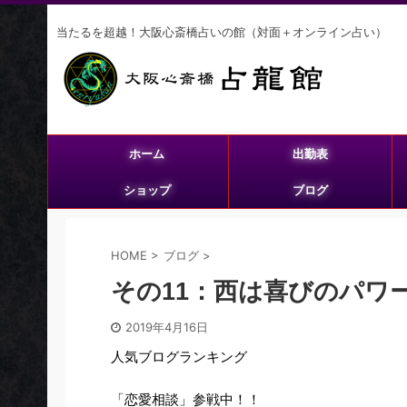
当たるを超越！大阪心斎橋占いの館（対面＋オンライン占い）
ホーム
出勤表
ショップ
ブログ
HOME
>
ブログ
>
その11：西は喜びのパワ
2019年4月16日
人気ブログランキング
「恋愛相談」参戦中！！