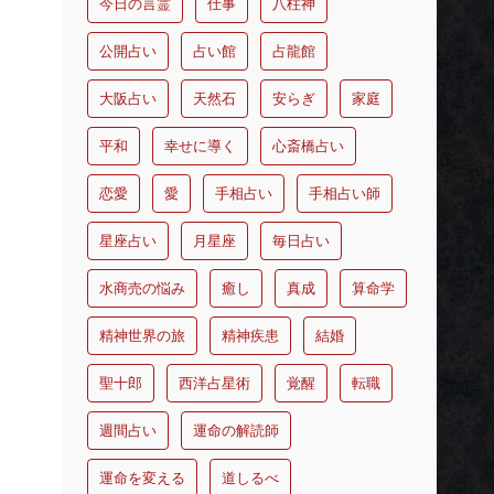
今日の言霊
仕事
八柱神
公開占い
占い館
占龍館
大阪占い
天然石
安らぎ
家庭
平和
幸せに導く
心斎橋占い
恋愛
愛
手相占い
手相占い師
星座占い
月星座
毎日占い
水商売の悩み
癒し
真成
算命学
精神世界の旅
精神疾患
結婚
聖十郎
西洋占星術
覚醒
転職
週間占い
運命の解読師
運命を変える
道しるべ