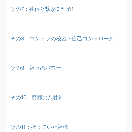
その7：神仏と繋がるために
その8：マントラの秘密・自己コントロール
その9：神々のパワー
その10：究極の八柱神
その11：抜けていた神様