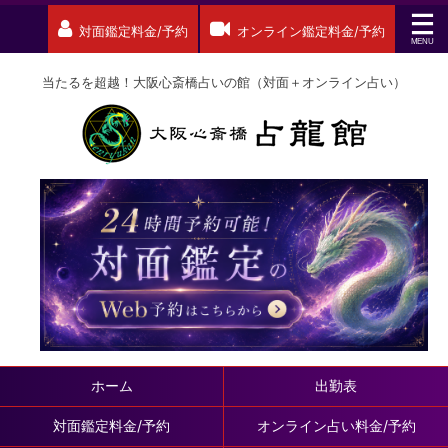
対面鑑定料金/予約
オンライン鑑定料金/予約
当たるを超越！大阪心斎橋占いの館（対面＋オンライン占い）
ホーム
出勤表
対面鑑定料金/予約
オンライン占い料金/予約