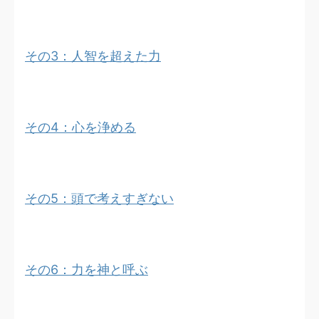
その3：人智を超えた力
その4：心を浄める
その5：頭で考えすぎない
その6：力を神と呼ぶ