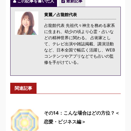
この記事を書いた人
最新記事
黄麗／占龍館代表
占龍館代表 先祖代々神主を務める家系
に生まれ、幼少の頃より心霊・占いな
どの精神世界に関わる。 占術家とし
て、テレビ出演や雑誌掲載、講演活動
など、日本全国で幅広く活躍し、WEB
コンテンツやアプリなどでも占いの監
修を手がけている。
関連記事
その14：こんな場合はどの方位？＜
恋愛・ビジネス編＞