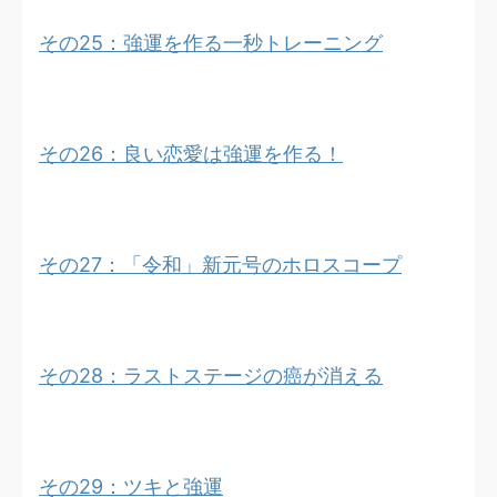
その25：強運を作る一秒トレーニング
その26：良い恋愛は強運を作る！
その27：「令和」新元号のホロスコープ
その28：ラストステージの癌が消える
その29：ツキと強運