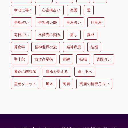
幸せに導く
心斎橋占い
恋愛
愛
手相占い
手相占い師
星座占い
月星座
毎日占い
水商売の悩み
癒し
真成
算命学
精神世界の旅
精神疾患
結婚
聖十郎
西洋占星術
覚醒
転職
週間占い
運命の解読師
運命を変える
道しるべ
霊感タロット
風水
黄麗
黄麗の精密月占い