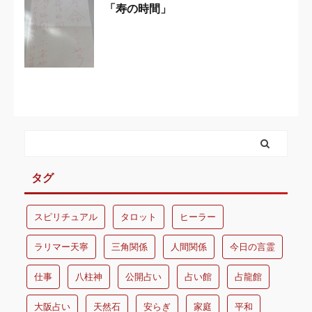
「寿の時間」
タグ
スピリチュアル
タロット
ヒーラー
ラリマー天寧
三角関係
人間関係
今日の言霊
仕事
八柱神
公開占い
占い館
占龍館
大阪占い
天然石
安らぎ
家庭
平和