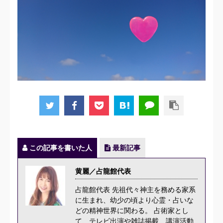
この記事を書いた人
最新記事
黄麗／占龍館代表
占龍館代表 先祖代々神主を務める家系
に生まれ、幼少の頃より心霊・占いな
どの精神世界に関わる。 占術家とし
て、テレビ出演や雑誌掲載、講演活動