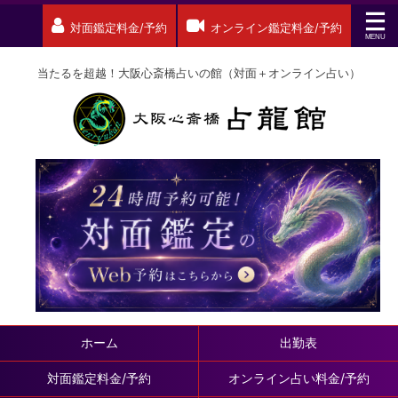
対面鑑定料金/予約
オンライン鑑定料金/予約
当たるを超越！大阪心斎橋占いの館（対面＋オンライン占い）
ホーム
出勤表
対面鑑定料金/予約
オンライン占い料金/予約