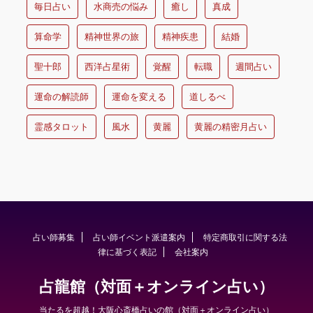
毎日占い
水商売の悩み
癒し
真成
算命学
精神世界の旅
精神疾患
結婚
聖十郎
西洋占星術
覚醒
転職
週間占い
運命の解読師
運命を変える
道しるべ
霊感タロット
風水
黄麗
黄麗の精密月占い
占い師募集
占い師イベント派遣案内
特定商取引に関する法
律に基づく表記
会社案内
占龍館（対面＋オンライン占い）
当たるを超越！大阪心斎橋占いの館（対面＋オンライン占い）