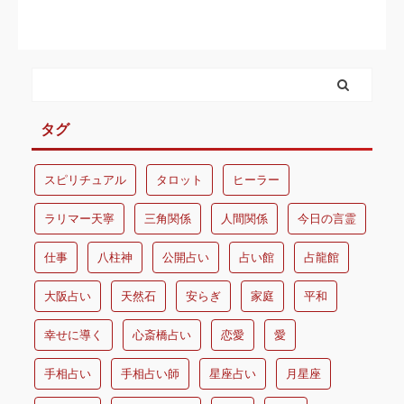
タグ
スピリチュアル
タロット
ヒーラー
ラリマー天寧
三角関係
人間関係
今日の言霊
仕事
八柱神
公開占い
占い館
占龍館
大阪占い
天然石
安らぎ
家庭
平和
幸せに導く
心斎橋占い
恋愛
愛
手相占い
手相占い師
星座占い
月星座