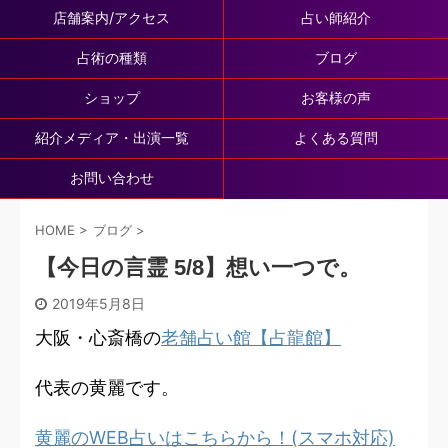
店舗案内/アクセス
占い師紹介
占術の種類
ブログ
ショップ
お客様の声
紹介メディア・出演一覧
よくある質問
お問い合わせ
HOME
>
ブログ
>
【今日の言霊 5/8】想い一つで。
2019年5月8日
大阪・心斎橋の
老舗占い館【占龍館】
代表の黄麗です。
黄麗のWEB占いはこちらから！(スマホ対応)