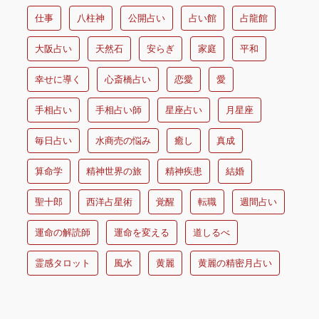
仕事
八柱神
公開占い
占い館
占龍館
大阪占い
天然石
安らぎ
家庭
平和
幸せに導く
心斎橋占い
恋愛
愛
手相占い
手相占い師
星座占い
月星座
毎日占い
水商売の悩み
癒し
真成
算命学
精神世界の旅
精神疾患
結婚
聖十郎
西洋占星術
覚醒
転職
週間占い
運命の解読師
運命を変える
道しるべ
霊感タロット
風水
黄麗
黄麗の精密月占い