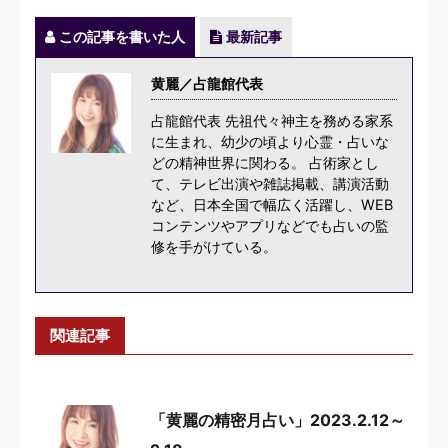
この記事を書いた人
最新記事
黄麗／占龍館代表
占龍館代表 先祖代々神主を務める家系
に生まれ、幼少の頃より心霊・占いな
どの精神世界に関わる。 占術家とし
て、テレビ出演や雑誌掲載、講演活動
など、日本全国で幅広く活躍し、WEB
コンテンツやアプリなどでも占いの監
修を手がけている。
関連記事
「黄麗の精密月占い」2023.2.12～