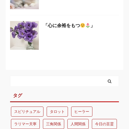
「心に余裕をもつ
」
タグ
スピリチュアル
タロット
ヒーラー
ラリマー天寧
三角関係
人間関係
今日の言霊