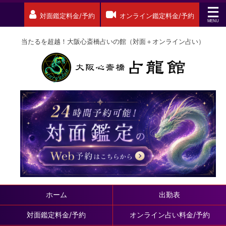
対面鑑定料金/予約
オンライン鑑定料金/予約
当たるを超越！大阪心斎橋占いの館（対面＋オンライン占い）
ホーム
出勤表
対面鑑定料金/予約
オンライン占い料金/予約