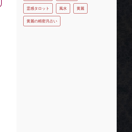
霊感タロット
風水
黄麗
黄麗の精密月占い