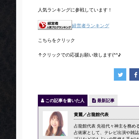
人気ランキングに参戦しています！
経営者ランキング
こちらをクリック
↑クリックでの応援お願い致します(^^♪
この記事を書いた人
最新記事
黄麗／占龍館代表
占龍館代表 先祖代々神主を務め
占術家として、テレビ出演や雑誌
プリなどでも占いの監修を手がけ