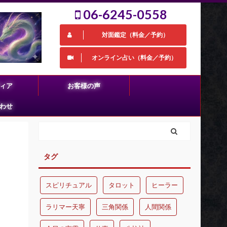
06-6245-0558
対面鑑定（料金／予約）
オンライン占い（料金／予約）
ィア
お客様の声
わせ
タグ
スピリチュアル
タロット
ヒーラー
ラリマー天寧
三角関係
人間関係