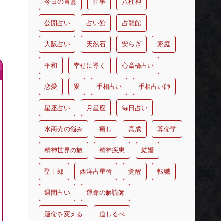
今日の言霊
仕事
八柱神
公開占い
占い館
占龍館
大阪占い
天然石
安らぎ
家庭
平和
幸せに導く
心斎橋占い
恋愛
愛
手相占い
手相占い師
星座占い
月星座
毎日占い
水商売の悩み
癒し
真成
算命学
精神世界の旅
精神疾患
結婚
聖十郎
西洋占星術
覚醒
転職
週間占い
運命の解読師
運命を変える
道しるべ