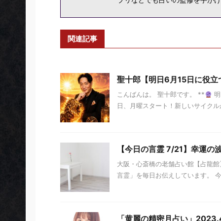
関連記事
聖十郎【明日6月15日に役立
こんばんは。 聖十郎です。 **
明
日、月曜スタート！新しいサイクルが
【今日の言霊 7/21】幸運の
大阪・心斎橋の老舗占い館【占龍館】
言霊」を毎日お伝えしています。 今日の
「黄麗の精密月占い」2023.4.