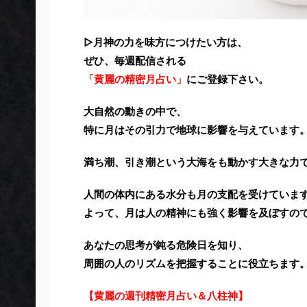
▷月神の力を味方につけたい方は、
ぜひ、毎週配信される
「黄麗の精密月占い」
にご登録下さい。
大自然の動きの中で、
特に月はその引力で地球に影響を与えています
満ち潮、引き潮という大海をも動かす大きな力
人間の体内にある水分も月の支配を受けていま
よって、月は人の精神にも強く影響を及ぼすの
あなたの思考が鈍る危険日を知り、
周囲の人のリズムを把握することに役立ちます
【黄麗の週刊精密月占い＆八柱神】