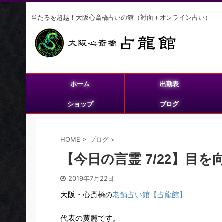
当たるを超越！大阪心斎橋占いの館（対面＋オンライン占い）
ホーム
出勤表
ショップ
ブログ
HOME
>
ブログ
>
【今日の言霊 7/22】目
2019年7月22日
大阪・心斎橋の
老舗占い館【占龍館】
代表の黄麗です。