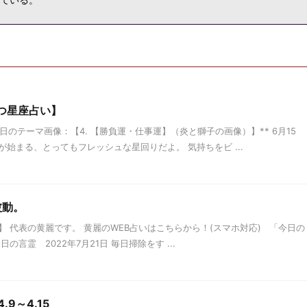
つ星座占い】
日のテーマ画像：【4. 【勝負運・仕事運】（炎と獅子の画像）】** 6月15
始まる、とってもフレッシュな星回りだよ。 気持ちをビ ...
波動。
 代表の黄麗です。 黄麗のWEB占いはこちらから！(スマホ対応) 「今日の
言霊 2022年7月21日 毎日掃除をす ...
9～4.15