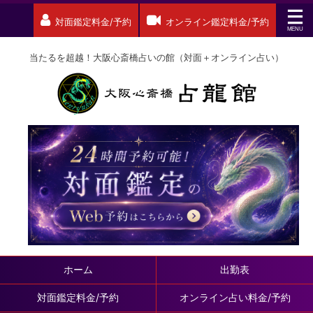
対面鑑定料金/予約
オンライン鑑定料金/予約
当たるを超越！大阪心斎橋占いの館（対面＋オンライン占い）
ホーム
出勤表
対面鑑定料金/予約
オンライン占い料金/予約