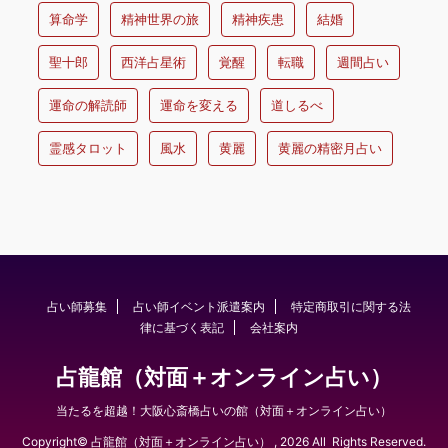
算命学
精神世界の旅
精神疾患
結婚
聖十郎
西洋占星術
覚醒
転職
週間占い
運命の解読師
運命を変える
道しるべ
霊感タロット
風水
黄麗
黄麗の精密月占い
占い師募集
占い師イベント派遣案内
特定商取引に関する法
律に基づく表記
会社案内
占龍館（対面＋オンライン占い）
当たるを超越！大阪心斎橋占いの館（対面＋オンライン占い）
Copyright© 占龍館（対面＋オンライン占い） , 2026 All Rights Reserved.