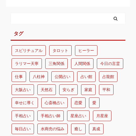
タグ
スピリチュアル
タロット
ヒーラー
ラリマー天寧
三角関係
人間関係
今日の言霊
仕事
八柱神
公開占い
占い館
占龍館
大阪占い
天然石
安らぎ
家庭
平和
幸せに導く
心斎橋占い
恋愛
愛
手相占い
手相占い師
星座占い
月星座
毎日占い
水商売の悩み
癒し
真成