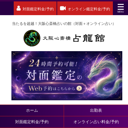
対面鑑定料金/予約
オンライン鑑定料金/予約
当たるを超越！大阪心斎橋占いの館（対面＋オンライン占い）
ホーム
出勤表
対面鑑定料金/予約
オンライン占い料金/予約