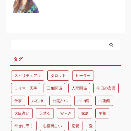
タグ
スピリチュアル
タロット
ヒーラー
ラリマー天寧
三角関係
人間関係
今日の言霊
仕事
八柱神
公開占い
占い館
占龍館
大阪占い
天然石
安らぎ
家庭
平和
幸せに導く
心斎橋占い
恋愛
愛