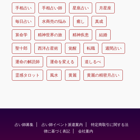
手相占い
手相占い師
星座占い
月星座
毎日占い
水商売の悩み
癒し
真成
算命学
精神世界の旅
精神疾患
結婚
聖十郎
西洋占星術
覚醒
転職
週間占い
運命の解読師
運命を変える
道しるべ
霊感タロット
風水
黄麗
黄麗の精密月占い
占い師募集
占い師イベント派遣案内
特定商取引に関する法
律に基づく表記
会社案内