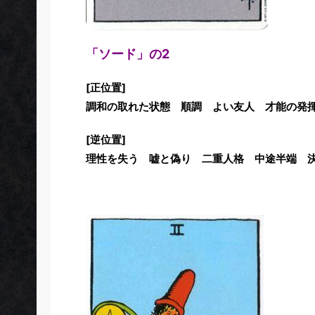
「ソード」の2
[正位置]
調和の取れた状態 順調 よい友人 才能の発
[逆位置]
理性を失う 嘘と偽り 二重人格 中途半端 