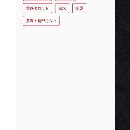
霊感タロット
風水
黄麗
黄麗の精密月占い