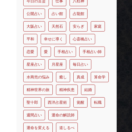
今日の言霊
仕事
八柱神
公開占い
占い館
占龍館
大阪占い
天然石
安らぎ
家庭
平和
幸せに導く
心斎橋占い
恋愛
愛
手相占い
手相占い師
星座占い
月星座
毎日占い
水商売の悩み
癒し
真成
算命学
精神世界の旅
精神疾患
結婚
聖十郎
西洋占星術
覚醒
転職
週間占い
運命の解読師
運命を変える
道しるべ