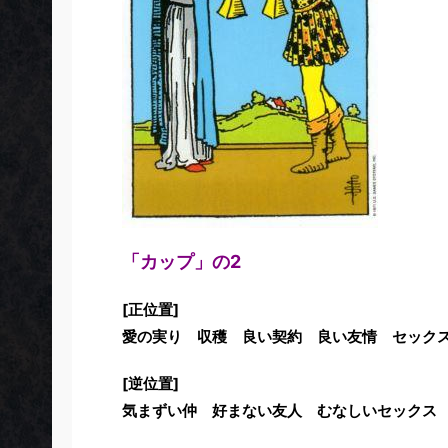
「カップ」の2
[正位置]
愛の実り 収穫 良い契約 良い友情 セック
[逆位置]
気まずい仲 好まない友人 むなしいセックス