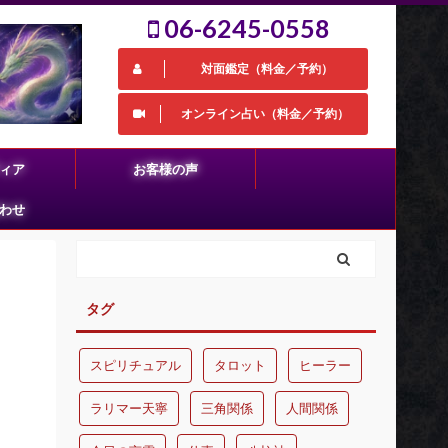
06-6245-0558
対面鑑定（料金／予約）
オンライン占い（料金／予約）
ィア
お客様の声
わせ
タグ
スピリチュアル
タロット
ヒーラー
ラリマー天寧
三角関係
人間関係