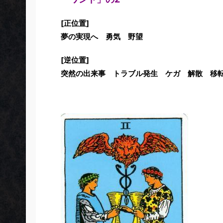
[正位置]
夢の実現へ 勇気 野望
[逆位置]
突然の出来事 トラブル発生 ケガ 解散 移