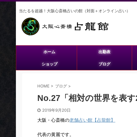
当たるを超越！大阪心斎橋占いの館（対面＋オンライン占い）
ホーム
出勤表
ショップ
ブログ
HOME
>
ブログ
>
No.27「相対の世界を表
2019年9月20日
大阪・心斎橋の
老舗占い館【占龍館】
代表の黄麗です。