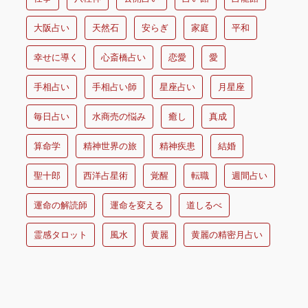
大阪占い
天然石
安らぎ
家庭
平和
幸せに導く
心斎橋占い
恋愛
愛
手相占い
手相占い師
星座占い
月星座
毎日占い
水商売の悩み
癒し
真成
算命学
精神世界の旅
精神疾患
結婚
聖十郎
西洋占星術
覚醒
転職
週間占い
運命の解読師
運命を変える
道しるべ
霊感タロット
風水
黄麗
黄麗の精密月占い