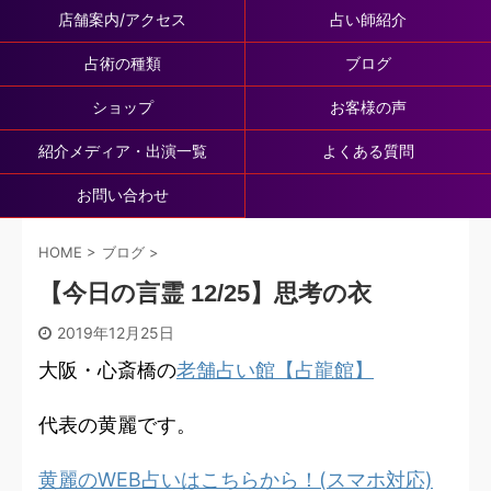
店舗案内/アクセス
占い師紹介
占術の種類
ブログ
ショップ
お客様の声
紹介メディア・出演一覧
よくある質問
お問い合わせ
HOME
>
ブログ
>
【今日の言霊 12/25】思考の衣
2019年12月25日
大阪・心斎橋の
老舗占い館【占龍館】
代表の黄麗です。
黄麗のWEB占いはこちらから！(スマホ対応)