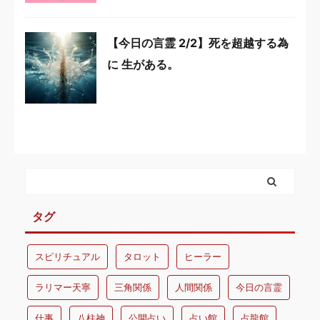
【今日の言霊 2/2】死を超越する為
に 生がある。
タグ
スピリチュアル
タロット
ヒーラー
ラリマー天寧
三角関係
人間関係
今日の言霊
仕事
八柱神
公開占い
占い館
占龍館