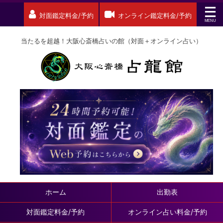
対面鑑定料金/予約
オンライン鑑定料金/予約
当たるを超越！大阪心斎橋占いの館（対面＋オンライン占い）
ホーム
出勤表
対面鑑定料金/予約
オンライン占い料金/予約