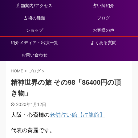
店舗案内/アクセス
占い師紹介
占術の種類
ブログ
ショップ
お客様の声
紹介メディア・出演一覧
よくある質問
お問い合わせ
HOME
>
ブログ
>
精神世界の旅 その98「86400円の頂
き物」
2020年1月12日
大阪・心斎橋の
老舗占い館【占龍館】
代表の黄麗です。