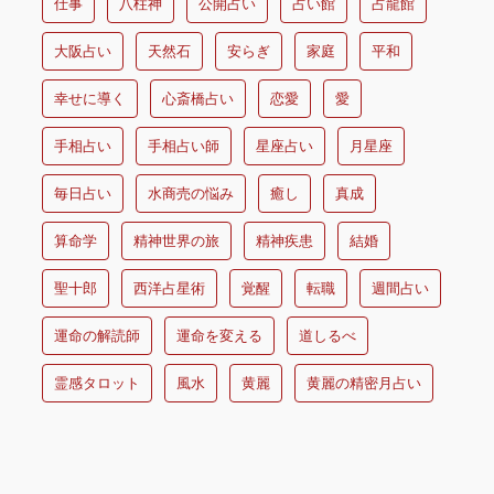
仕事
八柱神
公開占い
占い館
占龍館
大阪占い
天然石
安らぎ
家庭
平和
幸せに導く
心斎橋占い
恋愛
愛
手相占い
手相占い師
星座占い
月星座
毎日占い
水商売の悩み
癒し
真成
算命学
精神世界の旅
精神疾患
結婚
聖十郎
西洋占星術
覚醒
転職
週間占い
運命の解読師
運命を変える
道しるべ
霊感タロット
風水
黄麗
黄麗の精密月占い