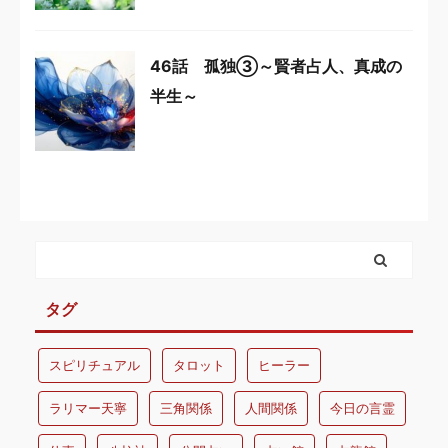
46話 孤独③～賢者占人、真成の
半生～
タグ
スピリチュアル
タロット
ヒーラー
ラリマー天寧
三角関係
人間関係
今日の言霊