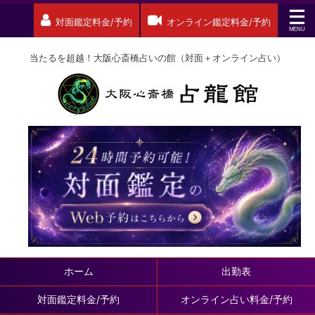
対面鑑定料金/予約
オンライン鑑定料金/予約
当たるを超越！大阪心斎橋占いの館（対面＋オンライン占い）
ホーム
出勤表
対面鑑定料金/予約
オンライン占い料金/予約