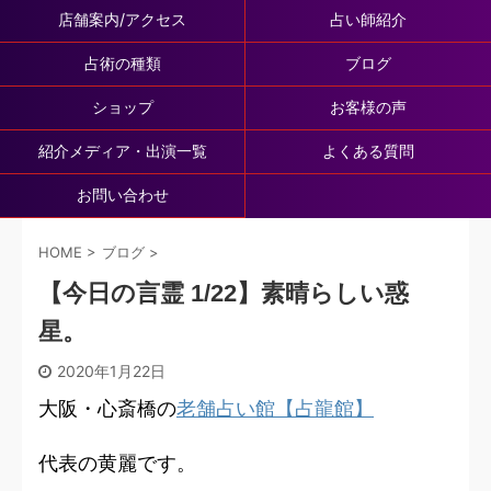
店舗案内/アクセス
占い師紹介
占術の種類
ブログ
ショップ
お客様の声
紹介メディア・出演一覧
よくある質問
お問い合わせ
HOME
>
ブログ
>
【今日の言霊 1/22】素晴らしい惑
星。
2020年1月22日
大阪・心斎橋の
老舗占い館【占龍館】
代表の黄麗です。