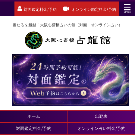
対面鑑定料金/予約
オンライン鑑定料金/予約
当たるを超越！大阪心斎橋占いの館（対面＋オンライン占い）
ホーム
出勤表
対面鑑定料金/予約
オンライン占い料金/予約