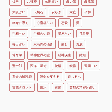
仕事
八柱神
公開占い
占い館
占龍館
大阪占い
天然石
安らぎ
家庭
平和
幸せに導く
心斎橋占い
恋愛
愛
手相占い
手相占い師
星座占い
月星座
毎日占い
水商売の悩み
癒し
真成
算命学
精神世界の旅
精神疾患
結婚
聖十郎
西洋占星術
覚醒
転職
週間占い
運命の解読師
運命を変える
道しるべ
霊感タロット
風水
黄麗
黄麗の精密月占い