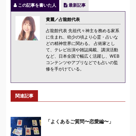
この記事を書いた人
最新記事
黄麗／占龍館代表
占龍館代表 先祖代々神主を務める家系
に生まれ、幼少の頃より心霊・占いな
どの精神世界に関わる。 占術家とし
て、テレビ出演や雑誌掲載、講演活動
など、日本全国で幅広く活躍し、WEB
コンテンツやアプリなどでも占いの監
修を手がけている。
関連記事
「よくあるご質問〜恋愛編〜」