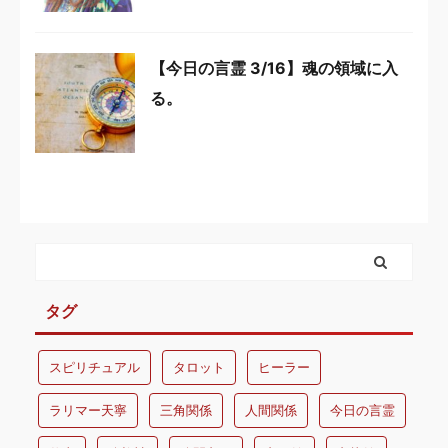
【今日の言霊 3/16】魂の領域に入
る。
タグ
スピリチュアル
タロット
ヒーラー
ラリマー天寧
三角関係
人間関係
今日の言霊