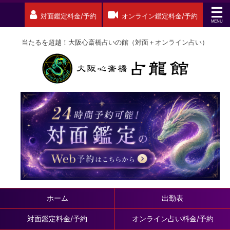
対面鑑定料金/予約
オンライン鑑定料金/予約
当たるを超越！大阪心斎橋占いの館（対面＋オンライン占い）
ホーム
出勤表
対面鑑定料金/予約
オンライン占い料金/予約