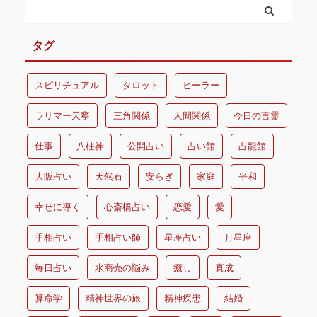
タグ
スピリチュアル
タロット
ヒーラー
ラリマー天寧
三角関係
人間関係
今日の言霊
仕事
八柱神
公開占い
占い館
占龍館
大阪占い
天然石
安らぎ
家庭
平和
幸せに導く
心斎橋占い
恋愛
愛
手相占い
手相占い師
星座占い
月星座
毎日占い
水商売の悩み
癒し
真成
算命学
精神世界の旅
精神疾患
結婚