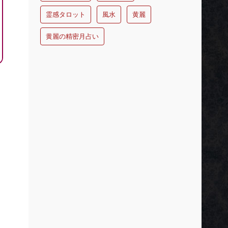
霊感タロット
風水
黄麗
黄麗の精密月占い