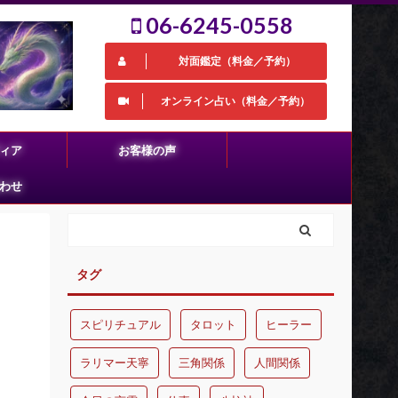
06-6245-0558
対面鑑定（料金／予約）
オンライン占い（料金／予約）
ィア
お客様の声
わせ
タグ
スピリチュアル
タロット
ヒーラー
ラリマー天寧
三角関係
人間関係