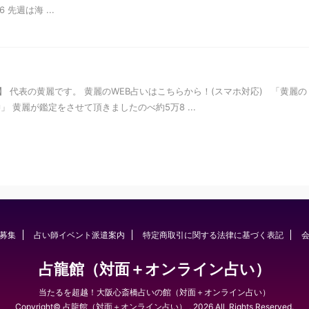
6 先週は海 ...
 代表の黄麗です。 黄麗のWEB占いはこちらから！(スマホ対応) 「黄麗の
黄麗が鑑定をさせて頂きましたのべ約5万8 ...
募集
占い師イベント派遣案内
特定商取引に関する法律に基づく表記
占龍館（対面＋オンライン占い）
当たるを超越！大阪心斎橋占いの館（対面＋オンライン占い）
Copyright© 占龍館（対面＋オンライン占い） , 2026 All Rights Reserved.