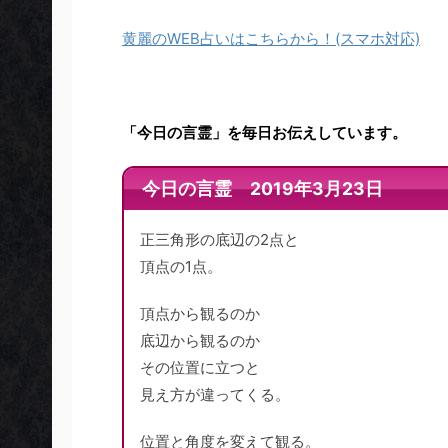
黄麗のWEB占いはこちらから！(スマホ対応)
「今日の言霊」を毎日お伝えしています。
今日の言霊 2019年3月23日
正三角形の底辺の2点と
頂点の1点。
頂点から観るのか
底辺から観るのか
その位置に立つと
見え方が違ってくる。
位置と角度を変えて観る。