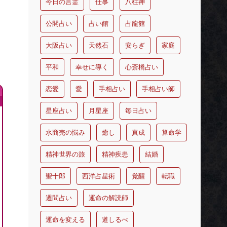
今日の言霊
仕事
八柱神
公開占い
占い館
占龍館
大阪占い
天然石
安らぎ
家庭
平和
幸せに導く
心斎橋占い
恋愛
愛
手相占い
手相占い師
星座占い
月星座
毎日占い
水商売の悩み
癒し
真成
算命学
精神世界の旅
精神疾患
結婚
聖十郎
西洋占星術
覚醒
転職
週間占い
運命の解読師
運命を変える
道しるべ