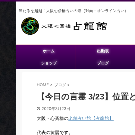
当たるを超越！大阪心斎橋占いの館（対面＋オンライン占い）
ホーム
出勤表
ショップ
ブログ
HOME
>
ブログ
>
【今日の言霊 3/23】位
2020年3月23日
大阪・心斎橋の
老舗占い館【占龍館】
代表の黄麗です。