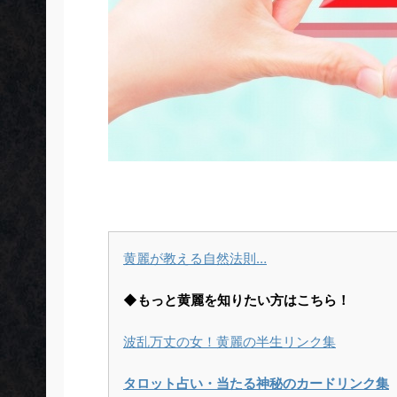
黄麗が教える自然法則…
◆もっと黄麗を知りたい方はこちら！
波乱万丈の女！黄麗の半生リンク集
タロット占い・当たる神秘のカードリンク集