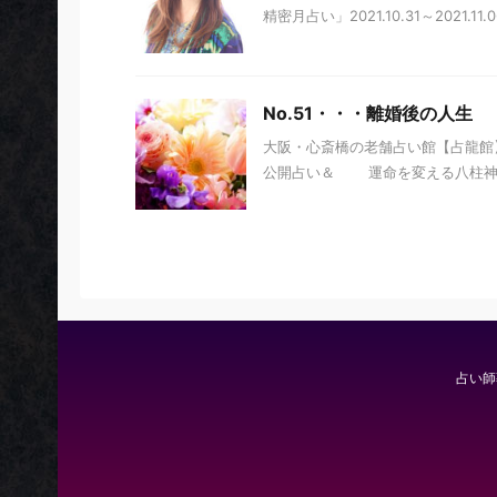
精密月占い」2021.10.31～2021.11.0
No.51・・・離婚後の人生
大阪・心斎橋の老舗占い館【占龍館】
公開占い＆ 運命を変える八柱神」 
占い師