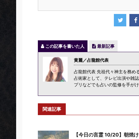
この記事を書いた人
最新記事
黄麗／占龍館代表
占龍館代表 先祖代々神主を務め
占術家として、テレビ出演や雑誌
プリなどでも占いの監修を手がけ
関連記事
【今日の言霊 10/20】朝焼