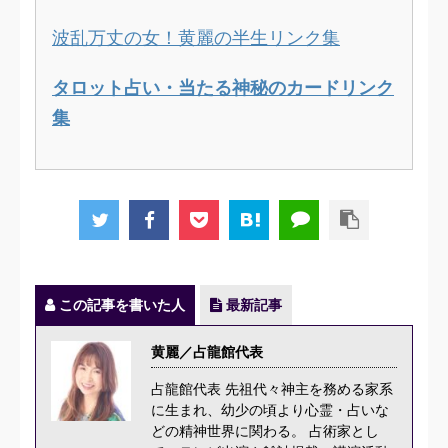
波乱万丈の女！黄麗の半生リンク集
タロット占い・当たる神秘のカードリンク
集
この記事を書いた人
最新記事
黄麗／占龍館代表
占龍館代表 先祖代々神主を務める家系
に生まれ、幼少の頃より心霊・占いな
どの精神世界に関わる。 占術家とし