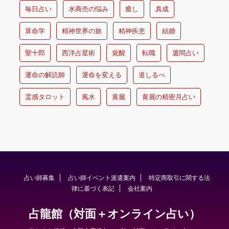
毎日占い
水商売の悩み
癒し
真成
算命学
精神世界の旅
精神疾患
結婚
聖十郎
西洋占星術
覚醒
転職
週間占い
運命の解読師
運命を変える
道しるべ
霊感タロット
風水
黄麗
黄麗の精密月占い
占い師募集
占い師イベント派遣案内
特定商取引に関する法
律に基づく表記
会社案内
占龍館（対面＋オンライン占い）