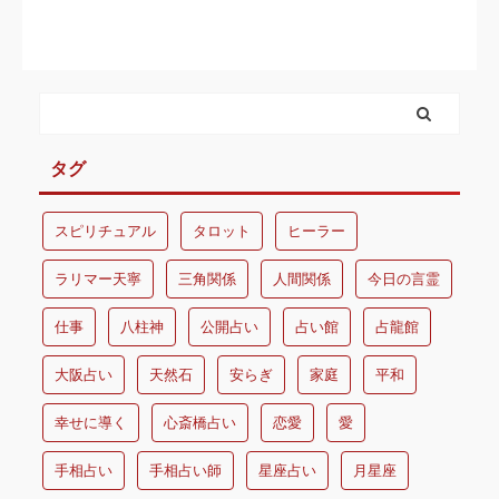
タグ
スピリチュアル
タロット
ヒーラー
ラリマー天寧
三角関係
人間関係
今日の言霊
仕事
八柱神
公開占い
占い館
占龍館
大阪占い
天然石
安らぎ
家庭
平和
幸せに導く
心斎橋占い
恋愛
愛
手相占い
手相占い師
星座占い
月星座