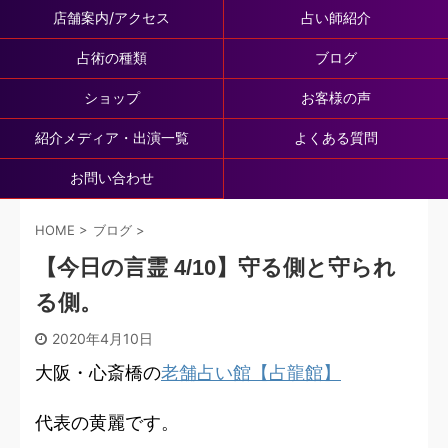
店舗案内/アクセス
占い師紹介
占術の種類
ブログ
ショップ
お客様の声
紹介メディア・出演一覧
よくある質問
お問い合わせ
HOME
>
ブログ
>
【今日の言霊 4/10】守る側と守られ
る側。
2020年4月10日
大阪・心斎橋の
老舗占い館【占龍館】
代表の黄麗です。