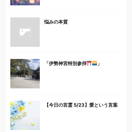
悩みの本質
「伊勢神宮特別参拝
」
【今日の言霊 5/23】愛という言葉