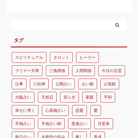
タグ
スピリチュアル
タロット
ヒーラー
ラリマー天寧
三角関係
人間関係
今日の言霊
仕事
八柱神
公開占い
占い館
占龍館
大阪占い
天然石
安らぎ
家庭
平和
幸せに導く
心斎橋占い
恋愛
愛
手相占い
手相占い師
星座占い
月星座
毎日占い
水商売の悩み
癒し
真成