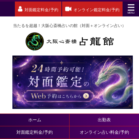
対面鑑定料金/予約
オンライン鑑定料金/予約
当たるを超越！大阪心斎橋占いの館（対面＋オンライン占い）
ホーム
出勤表
対面鑑定料金/予約
オンライン占い料金/予約