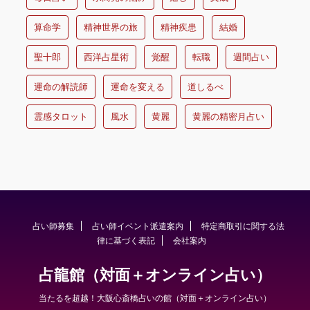
算命学
精神世界の旅
精神疾患
結婚
聖十郎
西洋占星術
覚醒
転職
週間占い
運命の解読師
運命を変える
道しるべ
霊感タロット
風水
黄麗
黄麗の精密月占い
占い師募集
占い師イベント派遣案内
特定商取引に関する法
律に基づく表記
会社案内
占龍館（対面＋オンライン占い）
当たるを超越！大阪心斎橋占いの館（対面＋オンライン占い）