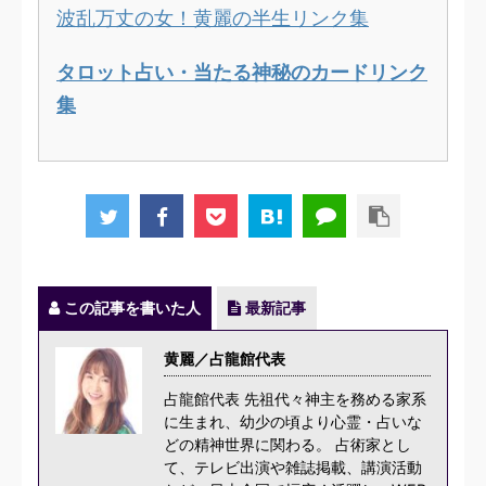
波乱万丈の女！黄麗の半生リンク集
タロット占い・当たる神秘のカードリンク
集
この記事を書いた人
最新記事
黄麗／占龍館代表
占龍館代表 先祖代々神主を務める家系
に生まれ、幼少の頃より心霊・占いな
どの精神世界に関わる。 占術家とし
て、テレビ出演や雑誌掲載、講演活動