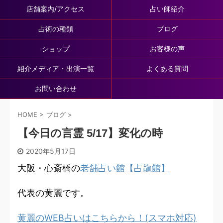
店舗案内/アクセス
占い師紹介
占術の種類
ブログ
ショップ
お客様の声
紹介メディア・出演一覧
よくある質問
お問い合わせ
HOME
>
ブログ
>
【今日の言霊 5/17】変化の時
2020年5月17日
大阪・心斎橋の
老舗占い館【占龍館】
代表の黄麗です。
黄麗のWEB占いはこちらから！(スマホ対応)