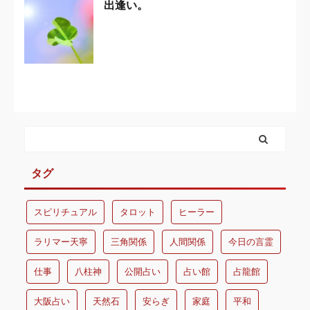
出逢い。
タグ
スピリチュアル
タロット
ヒーラー
ラリマー天寧
三角関係
人間関係
今日の言霊
仕事
八柱神
公開占い
占い館
占龍館
大阪占い
天然石
安らぎ
家庭
平和