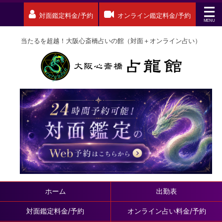
対面鑑定料金/予約
オンライン鑑定料金/予約
当たるを超越！大阪心斎橋占いの館（対面＋オンライン占い）
ホーム
出勤表
対面鑑定料金/予約
オンライン占い料金/予約