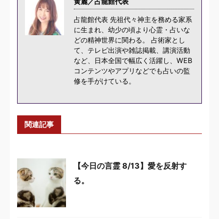
黄麗／占龍館代表
占龍館代表 先祖代々神主を務める家系
に生まれ、幼少の頃より心霊・占いな
どの精神世界に関わる。 占術家とし
て、テレビ出演や雑誌掲載、講演活動
など、日本全国で幅広く活躍し、WEB
コンテンツやアプリなどでも占いの監
修を手がけている。
関連記事
【今日の言霊 8/13】愛を反射す
る。