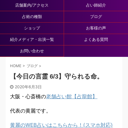
店舗案内/アクセス
占い師紹介
占術の種類
ブログ
ショップ
お客様の声
紹介メディア・出演一覧
よくある質問
お問い合わせ
HOME
>
ブログ
>
【今日の言霊 6/3】守られる命。
2020年6月3日
大阪・心斎橋の
老舗占い館【占龍館】
代表の黄麗です。
黄麗のWEB占いはこちらから！(スマホ対応)