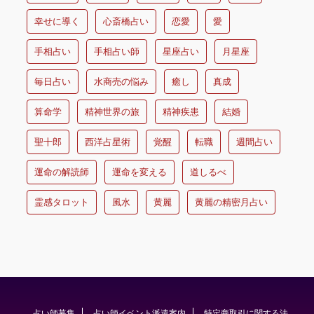
幸せに導く
心斎橋占い
恋愛
愛
手相占い
手相占い師
星座占い
月星座
毎日占い
水商売の悩み
癒し
真成
算命学
精神世界の旅
精神疾患
結婚
聖十郎
西洋占星術
覚醒
転職
週間占い
運命の解読師
運命を変える
道しるべ
霊感タロット
風水
黄麗
黄麗の精密月占い
占い師募集
占い師イベント派遣案内
特定商取引に関する法