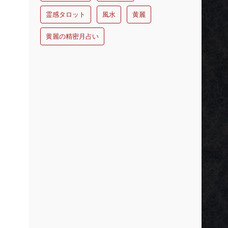
霊感タロット
風水
黄麗
黄麗の精密月占い