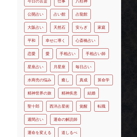
今日の言霊
仕事
八柱神
公開占い
占い館
占龍館
大阪占い
天然石
安らぎ
家庭
平和
幸せに導く
心斎橋占い
恋愛
愛
手相占い
手相占い師
星座占い
月星座
毎日占い
水商売の悩み
癒し
真成
算命学
精神世界の旅
精神疾患
結婚
聖十郎
西洋占星術
覚醒
転職
週間占い
運命の解読師
運命を変える
道しるべ