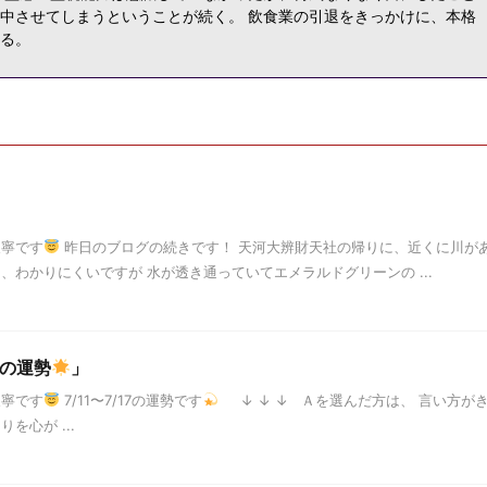
中させてしまうということが続く。 飲食業の引退をきっかけに、本格
る。
天寧です
昨日のブログの続きです！ 天河大辨財天社の帰りに、近くに川が
、わかりにくいですが 水が透き通っていてエメラルドグリーンの ...
7の運勢
」
天寧です
7/11〜7/17の運勢です
↓ ↓ ↓ Ａを選んだ方は、 言い方が
を心が ...