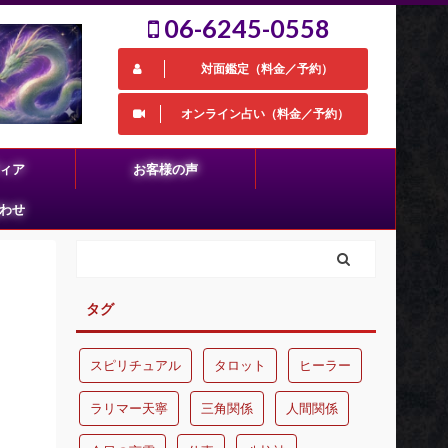
06-6245-0558
対面鑑定（料金／予約）
オンライン占い（料金／予約）
ィア
お客様の声
わせ
タグ
スピリチュアル
タロット
ヒーラー
ラリマー天寧
三角関係
人間関係