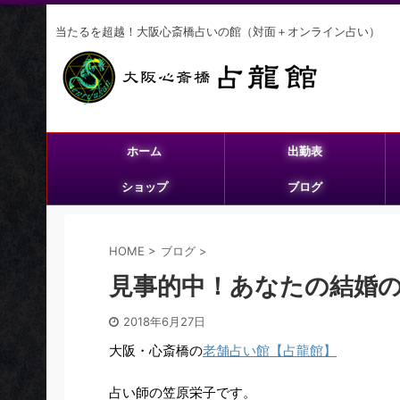
当たるを超越！大阪心斎橋占いの館（対面＋オンライン占い）
ホーム
出勤表
ショップ
ブログ
HOME
>
ブログ
>
見事的中！あなたの結婚
2018年6月27日
大阪・心斎橋の
老舗占い館【占龍館】
占い師の笠原栄子です。