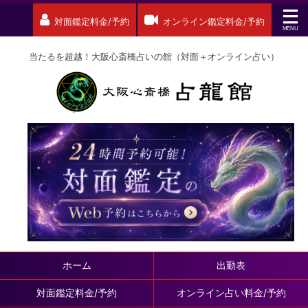
対面鑑定料金/予約
オンライン鑑定料金/予約
当たるを超越！大阪心斎橋占いの館（対面＋オンライン占い）
ホーム
出勤表
対面鑑定料金/予約
オンライン占い料金/予約