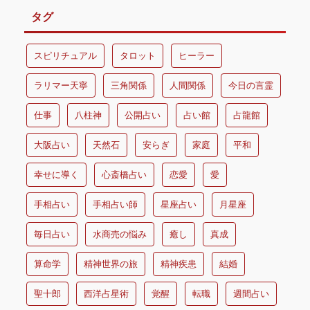
タグ
スピリチュアル
タロット
ヒーラー
ラリマー天寧
三角関係
人間関係
今日の言霊
仕事
八柱神
公開占い
占い館
占龍館
大阪占い
天然石
安らぎ
家庭
平和
幸せに導く
心斎橋占い
恋愛
愛
手相占い
手相占い師
星座占い
月星座
毎日占い
水商売の悩み
癒し
真成
算命学
精神世界の旅
精神疾患
結婚
聖十郎
西洋占星術
覚醒
転職
週間占い