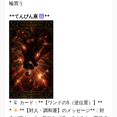
輪買う
**てんびん座
**
*
カード：**【ワンドの5（逆位置）】**
*
**【対人・調和運】のメッセージ**：対