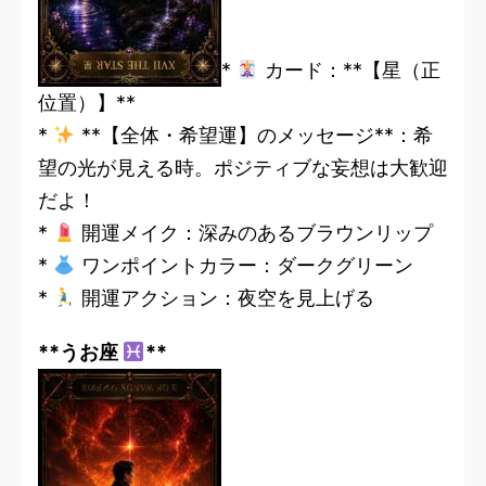
*
カード：**【星（正
位置）】**
*
**【全体・希望運】のメッセージ**：希
望の光が見える時。ポジティブな妄想は大歓迎
だよ！
*
開運メイク：深みのあるブラウンリップ
*
ワンポイントカラー：ダークグリーン
*
開運アクション：夜空を見上げる
**うお座
**