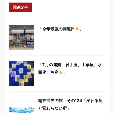
関連記事
「今年最強の開運日
」
「7月の運勢 射手座、山羊座、水
瓶座、魚座
」
精神世界の旅 その124「変わる所
と変わらない所」