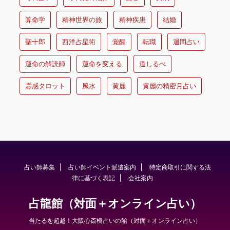
算命学
精神世界の旅
精神疾患
結婚
聖十郎
西洋占星術
覚醒
転職
週間占い
運命の解読師
運命を変える
道しるべ
霊感タロット
風水
黄麗
黄麗の精密月占い
占い師募集
占い師イベント派遣案内
特定商取引に関する法
律に基づく表記
会社案内
占龍館（対面＋オンライン占い）
当たるを超越！大阪心斎橋占いの館（対面＋オンライン占い）