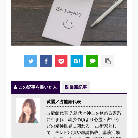
この記事を書いた人
最新記事
黄麗／占龍館代表
占龍館代表 先祖代々神主を務める家系
に生まれ、幼少の頃より心霊・占いな
どの精神世界に関わる。 占術家とし
て、テレビ出演や雑誌掲載、講演活動