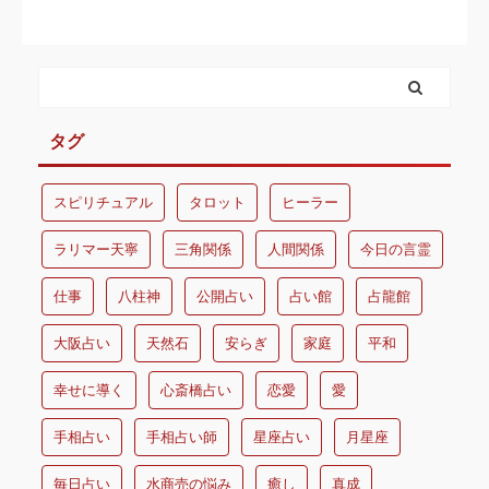
タグ
スピリチュアル
タロット
ヒーラー
ラリマー天寧
三角関係
人間関係
今日の言霊
仕事
八柱神
公開占い
占い館
占龍館
大阪占い
天然石
安らぎ
家庭
平和
幸せに導く
心斎橋占い
恋愛
愛
手相占い
手相占い師
星座占い
月星座
毎日占い
水商売の悩み
癒し
真成