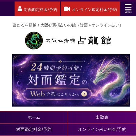
対面鑑定料金/予約
オンライン鑑定料金/予約
当たるを超越！大阪心斎橋占いの館（対面＋オンライン占い）
ホーム
出勤表
対面鑑定料金/予約
オンライン占い料金/予約