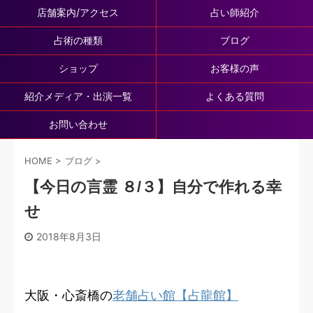
店舗案内/アクセス
占い師紹介
占術の種類
ブログ
ショップ
お客様の声
紹介メディア・出演一覧
よくある質問
お問い合わせ
HOME
>
ブログ
>
【今日の言霊 ８/３】自分で作れる幸
せ
2018年8月3日
大阪・心斎橋の
老舗占い館【占龍館】