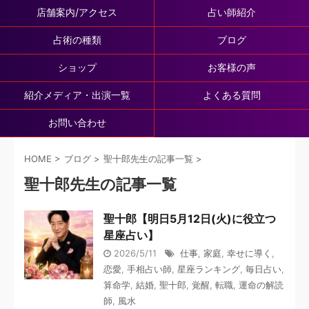
店舗案内/アクセス
占い師紹介
占術の種類
ブログ
ショップ
お客様の声
紹介メディア・出演一覧
よくある質問
お問い合わせ
HOME
>
ブログ
>
聖十郎先生の記事一覧
>
聖十郎先生の記事一覧
聖十郎【明日5月12日(火)に役立つ
星座占い】
2026/5/11
仕事
,
家庭
,
幸せに導く
,
恋愛
,
手相占い師
,
星座ランキング
,
毎日占い
,
算命学
,
結婚
,
聖十郎
,
覚醒
,
転職
,
運命の解読
師
,
風水