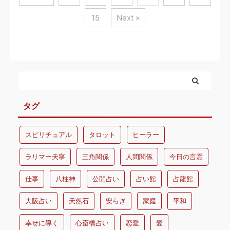
15
Next »
タグ
スピリチュアル
タロット
ヒーラー
ラリマー天寧
三角関係
人間関係
今日の言霊
仕事
八柱神
公開占い
占い館
占龍館
大阪占い
天然石
安らぎ
家庭
平和
幸せに導く
心斎橋占い
恋愛
愛