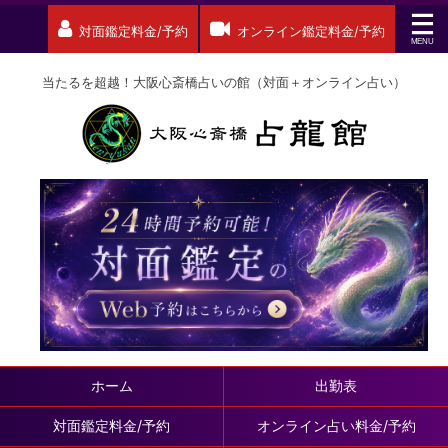
対面鑑定料金/予約
オンライン鑑定料金/予約
当たるを超越！大阪心斎橋占いの館（対面＋オンライン占い）
ホーム
出勤表
対面鑑定料金/予約
オンライン占い料金/予約