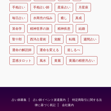
手相占い
手相占い師
星座占い
月星座
毎日占い
水商売の悩み
癒し
真成
算命学
精神世界の旅
精神疾患
結婚
聖十郎
西洋占星術
覚醒
転職
週間占い
運命の解読師
運命を変える
道しるべ
霊感タロット
風水
黄麗
黄麗の精密月占い
占い師募集
占い師イベント派遣案内
特定商取引に関する法
律に基づく表記
会社案内