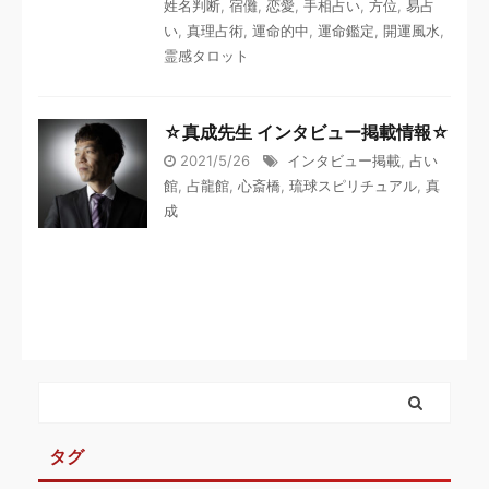
姓名判断
,
宿儺
,
恋愛
,
手相占い
,
方位
,
易占
い
,
真理占術
,
運命的中
,
運命鑑定
,
開運風水
,
霊感タロット
☆真成先生 インタビュー掲載情報☆
2021/5/26
インタビュー掲載
,
占い
館
,
占龍館
,
心斎橋
,
琉球スピリチュアル
,
真
成
タグ