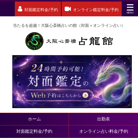
対面鑑定料金/予約
オンライン鑑定料金/予約
当たるを超越！大阪心斎橋占いの館（対面＋オンライン占い）
ホーム
出勤表
対面鑑定料金/予約
オンライン占い料金/予約