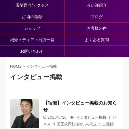
店舗案内/アクセス
占い師紹介
占術の種類
ブログ
ショップ
お客様の声
紹介メディア・出演一覧
よくある質問
お問い合わせ
HOME
>
インタビュー掲載
インタビュー掲載
【宿儺】インタビュー掲載のお知ら
せ
2026/5/26
インタビュー掲載
,
ビジ
ネス
,
中国正統四柱推命
,
人相占い
,
占龍館
,