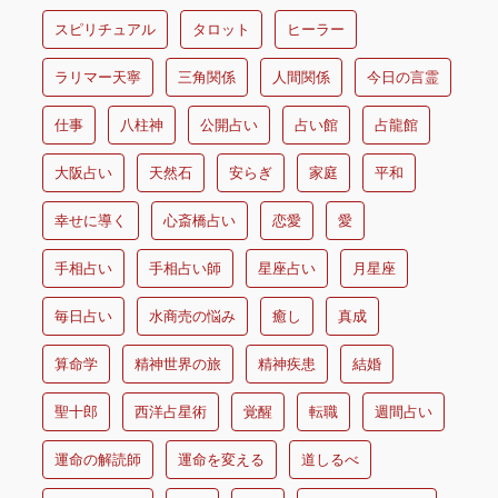
スピリチュアル
タロット
ヒーラー
ラリマー天寧
三角関係
人間関係
今日の言霊
仕事
八柱神
公開占い
占い館
占龍館
大阪占い
天然石
安らぎ
家庭
平和
幸せに導く
心斎橋占い
恋愛
愛
手相占い
手相占い師
星座占い
月星座
毎日占い
水商売の悩み
癒し
真成
算命学
精神世界の旅
精神疾患
結婚
聖十郎
西洋占星術
覚醒
転職
週間占い
運命の解読師
運命を変える
道しるべ