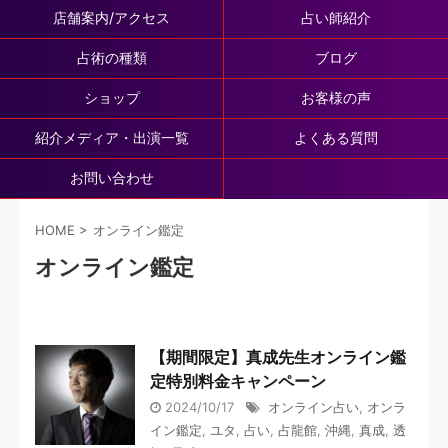
店舗案内/アクセス
占い師紹介
占術の種類
ブログ
ショップ
お客様の声
紹介メディア・出演一覧
よくある質問
お問い合わせ
HOME
>
オンライン鑑定
オンライン鑑定
【期間限定】真成先生オンライン鑑
定特別料金キャンペーン
2024/10/17
オンライン占い
,
オンラ
イン鑑定
,
ユタ
,
占い
,
占龍館
,
沖縄
,
真成
,
透