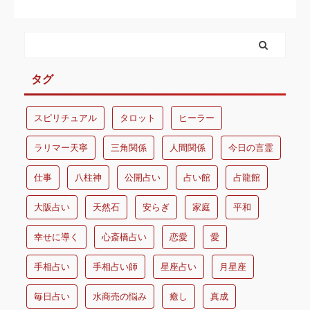
タグ
スピリチュアル
タロット
ヒーラー
ラリマー天寧
三角関係
人間関係
今日の言霊
仕事
八柱神
公開占い
占い館
占龍館
大阪占い
天然石
安らぎ
家庭
平和
幸せに導く
心斎橋占い
恋愛
愛
手相占い
手相占い師
星座占い
月星座
毎日占い
水商売の悩み
癒し
真成