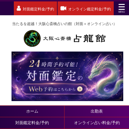
対面鑑定料金/予約
オンライン鑑定料金/予約
当たるを超越！大阪心斎橋占いの館（対面＋オンライン占い）
ホーム
出勤表
対面鑑定料金/予約
オンライン占い料金/予約