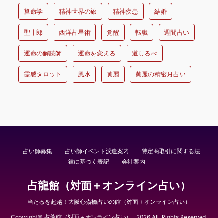
算命学
精神世界の旅
精神疾患
結婚
聖十郎
西洋占星術
覚醒
転職
週間占い
運命の解読師
運命を変える
道しるべ
霊感タロット
風水
黄麗
黄麗の精密月占い
占い師募集
占い師イベント派遣案内
特定商取引に関する法
律に基づく表記
会社案内
占龍館（対面＋オンライン占い）
当たるを超越！大阪心斎橋占いの館（対面＋オンライン占い）
Copyright© 占龍館（対面＋オンライン占い） , 2026 All Rights Reserved.