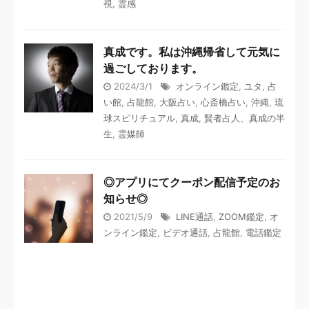
視
,
霊感
真成です。私は沖縄帰省して元気に
過ごしております。
2024/3/1
オンライン鑑定
,
ユタ
,
占
い館
,
占龍館
,
大阪占い
,
心斎橋占い
,
沖縄
,
琉
球スピリチュアル
,
真成
,
賢者占人、真成の半
生
,
霊媒師
◎アプリにてクーポン配信予定のお
知らせ◎
2021/5/9
LINE通話
,
ZOOM鑑定
,
オ
ンライン鑑定
,
ビデオ通話
,
占龍館
,
電話鑑定