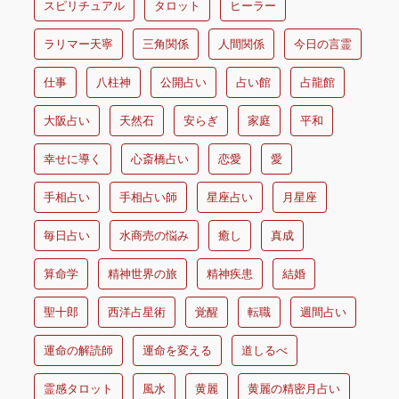
スピリチュアル
タロット
ヒーラー
ラリマー天寧
三角関係
人間関係
今日の言霊
仕事
八柱神
公開占い
占い館
占龍館
大阪占い
天然石
安らぎ
家庭
平和
幸せに導く
心斎橋占い
恋愛
愛
手相占い
手相占い師
星座占い
月星座
毎日占い
水商売の悩み
癒し
真成
算命学
精神世界の旅
精神疾患
結婚
聖十郎
西洋占星術
覚醒
転職
週間占い
運命の解読師
運命を変える
道しるべ
霊感タロット
風水
黄麗
黄麗の精密月占い