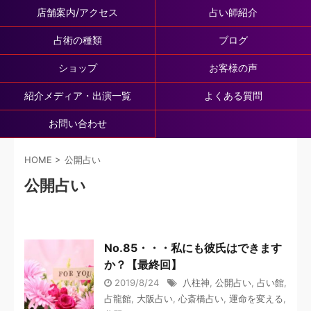
店舗案内/アクセス
占い師紹介
占術の種類
ブログ
ショップ
お客様の声
紹介メディア・出演一覧
よくある質問
お問い合わせ
HOME
>
公開占い
公開占い
No.85・・・私にも彼氏はできます
か？【最終回】
2019/8/24
八柱神
,
公開占い
,
占い館
,
占龍館
,
大阪占い
,
心斎橋占い
,
運命を変える
,