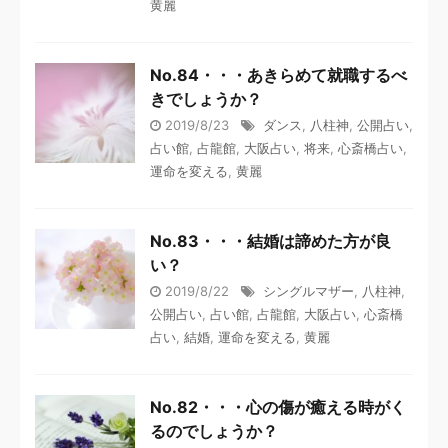
黄麗
No.84・・・あきらめて就職するべ
きでしょうか？
2019/8/23
ダンス
,
八柱神
,
公開占い
,
占い館
,
占龍館
,
大阪占い
,
将来
,
心斎橋占い
,
運命を変える
,
黄麗
No.83・・・結婚は諦めた方が良
い？
2019/8/22
シングルマザー
,
八柱神
,
公開占い
,
占い館
,
占龍館
,
大阪占い
,
心斎橋
占い
,
結婚
,
運命を変える
,
黄麗
No.82・・・心の傷が癒える時がく
るのでしょうか？