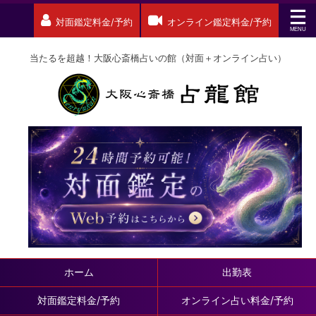
対面鑑定料金/予約
オンライン鑑定料金/予約
当たるを超越！大阪心斎橋占いの館（対面＋オンライン占い）
ホーム
出勤表
対面鑑定料金/予約
オンライン占い料金/予約