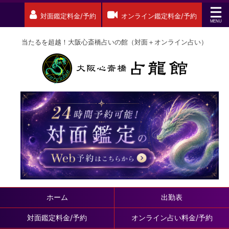
対面鑑定料金/予約
オンライン鑑定料金/予約
当たるを超越！大阪心斎橋占いの館（対面＋オンライン占い）
ホーム
出勤表
対面鑑定料金/予約
オンライン占い料金/予約