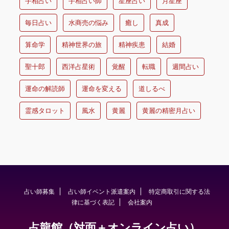
手相占い
手相占い師
星座占い
月星座
毎日占い
水商売の悩み
癒し
真成
算命学
精神世界の旅
精神疾患
結婚
聖十郎
西洋占星術
覚醒
転職
週間占い
運命の解読師
運命を変える
道しるべ
霊感タロット
風水
黄麗
黄麗の精密月占い
占い師募集
占い師イベント派遣案内
特定商取引に関する法
律に基づく表記
会社案内
占龍館（対面＋オンライン占い）