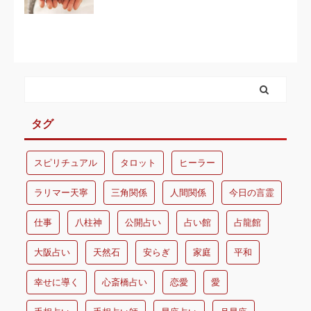
タグ
スピリチュアル
タロット
ヒーラー
ラリマー天寧
三角関係
人間関係
今日の言霊
仕事
八柱神
公開占い
占い館
占龍館
大阪占い
天然石
安らぎ
家庭
平和
幸せに導く
心斎橋占い
恋愛
愛