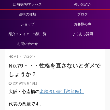
店舗案内/アクセス
占い師紹介
占術の種類
ブログ
ショップ
お客様の声
紹介メディア・出演一覧
よくある質問
お問い合わせ
HOME
>
ブログ
>
No.79・・・性格を直さないとダメで
しょうか？
2019年8月18日
大阪・心斎橋の
老舗占い館【占龍館】
代表の黄麗です。