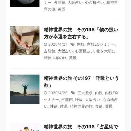
ナー
,
占龍館
,
大阪占い
,
心斎橋占い
,
精神世
界の旅
,
黄麗
精神世界の旅 その198「物の扱い
方が幸運を左右する」
2020/4/21
内観
,
内観EQセミナー
,
占龍館
,
大阪占い
,
心斎橋占い
,
物を大切に
,
精神世界の旅
,
黄麗
精神世界の旅 その197「呼吸という
欲」
2020/4/20
三大欲求
,
内観
,
内観EQ
セミナー
,
占龍館
,
呼吸
,
大阪占い
,
心斎橋占
い
,
性欲
,
睡眠
,
精神世界の旅
,
食欲
,
黄麗
精神世界の旅 その196「占星術で