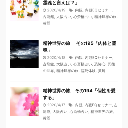
霊魂と言えば？」
2020/4/19
内観
,
内観EQセミナー
,
占龍館
,
大阪占い
,
心斎橋占い
,
精神世界の旅
,
黄麗
精神世界の旅 その195「肉体と霊
魂」
2020/4/18
内観
,
内観EQセミナー
,
占龍館
,
大阪占い
,
心斎橋占い
,
恐怖心
,
死後
の世界
,
精神世界の旅
,
臨死体験
,
黄麗
精神世界の旅 その194「個性を愛
する」
2020/4/17
内観
,
内観EQセミナー
,
占
龍館
,
大阪占い
,
心斎橋占い
,
精神世界の旅
,
黄麗