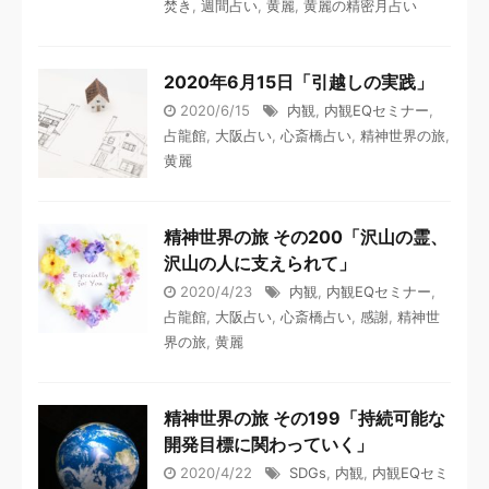
焚き
,
週間占い
,
黄麗
,
黄麗の精密月占い
2020年6月15日「引越しの実践」
2020/6/15
内観
,
内観EQセミナー
,
占龍館
,
大阪占い
,
心斎橋占い
,
精神世界の旅
,
黄麗
精神世界の旅 その200「沢山の霊、
沢山の人に支えられて」
2020/4/23
内観
,
内観EQセミナー
,
占龍館
,
大阪占い
,
心斎橋占い
,
感謝
,
精神世
界の旅
,
黄麗
精神世界の旅 その199「持続可能な
開発目標に関わっていく」
2020/4/22
SDGs
,
内観
,
内観EQセミ