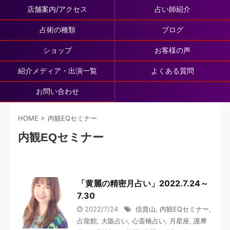
店舗案内/アクセス
占い師紹介
占術の種類
ブログ
ショップ
お客様の声
紹介メディア・出演一覧
よくある質問
お問い合わせ
HOME
>
内観EQセミナー
内観EQセミナー
「黄麗の精密月占い」2022.7.24～
7.30
2022/7/24
信貴山
,
内観EQセミナー
,
占龍館
,
大阪占い
,
心斎橋占い
,
月星座
,
護摩