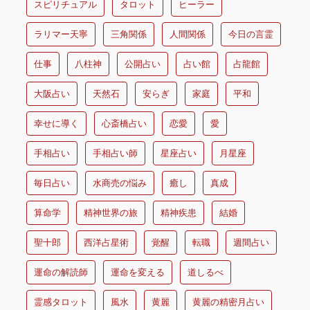
スピリチュアル
タロット
ヒーラー
ラリマー天寧
三角関係
人間関係
今日の言霊
仕事
八柱神
公開占い
占い館
占龍館
大阪占い
天然石
安らぎ
家庭
平和
幸せに導く
心斎橋占い
恋愛
愛
手相占い
手相占い師
星座占い
月星座
毎日占い
水商売の悩み
癒し
真成
算命学
精神世界の旅
精神疾患
結婚
聖十郎
西洋占星術
覚醒
転職
週間占い
運命の解読師
運命を変える
道しるべ
霊感タロット
風水
黄麗
黄麗の精密月占い