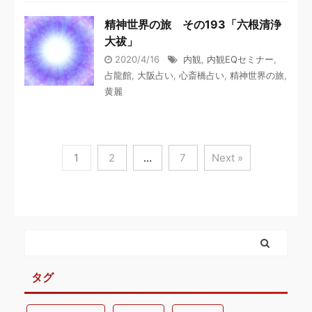
精神世界の旅 その193「六根清浄
大祓」
2020/4/16
内観
,
内観EQセミナー
,
占龍館
,
大阪占い
,
心斎橋占い
,
精神世界の旅
,
黄麗
1
2
…
7
Next »
タグ