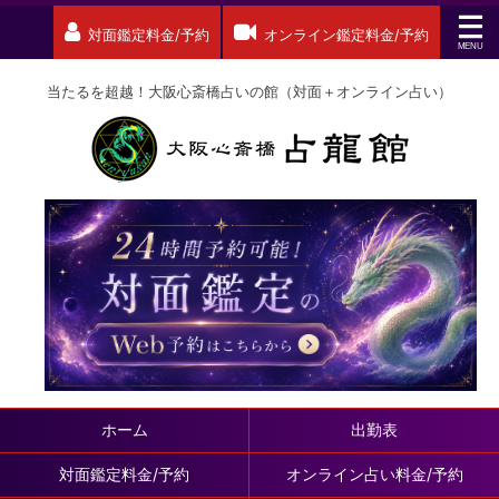
対面鑑定料金/予約
オンライン鑑定料金/予約
当たるを超越！大阪心斎橋占いの館（対面＋オンライン占い）
ホーム
出勤表
対面鑑定料金/予約
オンライン占い料金/予約