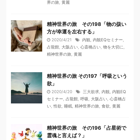
界の旅
,
黄麗
精神世界の旅 その198「物の扱い
方が幸運を左右する」
2020/4/21
内観
,
内観EQセミナー
,
占龍館
,
大阪占い
,
心斎橋占い
,
物を大切に
,
精神世界の旅
,
黄麗
精神世界の旅 その197「呼吸という
欲」
2020/4/20
三大欲求
,
内観
,
内観EQ
セミナー
,
占龍館
,
呼吸
,
大阪占い
,
心斎橋占
い
,
性欲
,
睡眠
,
精神世界の旅
,
食欲
,
黄麗
精神世界の旅 その196「占星術で
霊魂と言えば？」