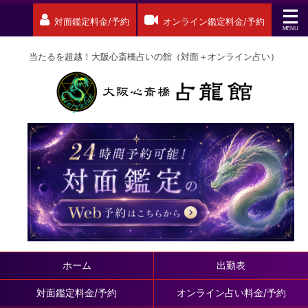
対面鑑定料金/予約
オンライン鑑定料金/予約
当たるを超越！大阪心斎橋占いの館（対面＋オンライン占い）
ホーム
出勤表
対面鑑定料金/予約
オンライン占い料金/予約