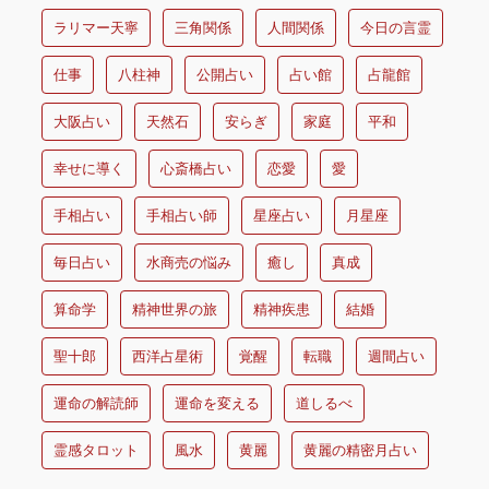
ラリマー天寧
三角関係
人間関係
今日の言霊
仕事
八柱神
公開占い
占い館
占龍館
大阪占い
天然石
安らぎ
家庭
平和
幸せに導く
心斎橋占い
恋愛
愛
手相占い
手相占い師
星座占い
月星座
毎日占い
水商売の悩み
癒し
真成
算命学
精神世界の旅
精神疾患
結婚
聖十郎
西洋占星術
覚醒
転職
週間占い
運命の解読師
運命を変える
道しるべ
霊感タロット
風水
黄麗
黄麗の精密月占い