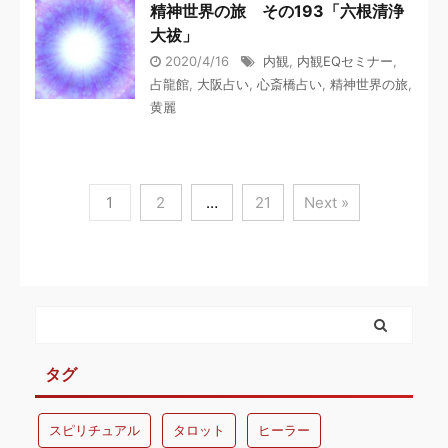
精神世界の旅 その193「六根清浄
大祓」
2020/4/16
内観
,
内観EQセミナー
,
占龍館
,
大阪占い
,
心斎橋占い
,
精神世界の旅
,
黄麗
1
2
…
21
Next »
タグ
スピリチュアル
タロット
ヒーラー