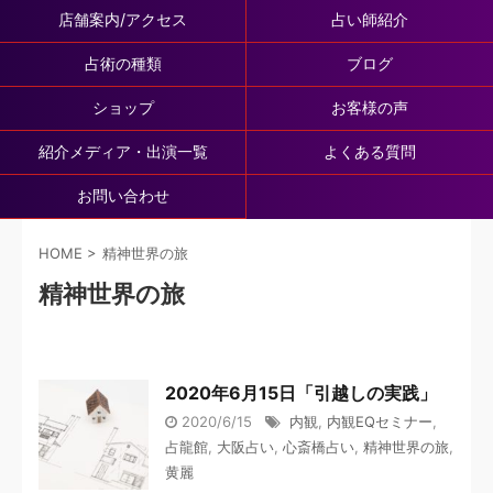
店舗案内/アクセス
占い師紹介
占術の種類
ブログ
ショップ
お客様の声
紹介メディア・出演一覧
よくある質問
お問い合わせ
HOME
>
精神世界の旅
精神世界の旅
2020年6月15日「引越しの実践」
2020/6/15
内観
,
内観EQセミナー
,
占龍館
,
大阪占い
,
心斎橋占い
,
精神世界の旅
,
黄麗