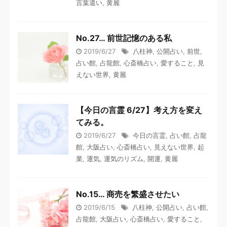
言葉遣い
,
黄麗
No.27… 前世記憶のある私
2019/6/27
八柱神
,
公開占い
,
前世
,
占い館
,
占龍館
,
心斎橋占い
,
愛すること
,
見
えない世界
,
黄麗
【今日の言霊 6/27】考え方を変え
てみる。
2019/6/27
今日の言霊
,
占い館
,
占龍
館
,
大阪占い
,
心斎橋占い
,
見えない世界
,
起
業
,
運気
,
運気のリズム
,
開運
,
黄麗
No.15… 商売を繁盛させたい
2019/6/15
八柱神
,
公開占い
,
占い館
,
占龍館
,
大阪占い
,
心斎橋占い
,
愛すること
,