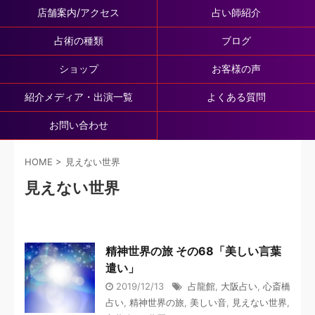
店舗案内/アクセス
占い師紹介
占術の種類
ブログ
ショップ
お客様の声
紹介メディア・出演一覧
よくある質問
お問い合わせ
HOME
>
見えない世界
見えない世界
精神世界の旅 その68「美しい言葉
遣い」
2019/12/13
占龍館
,
大阪占い
,
心斎橋
占い
,
精神世界の旅
,
美しい音
,
見えない世界
,