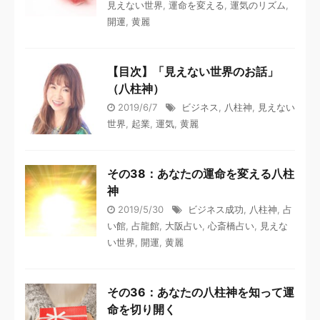
見えない世界
,
運命を変える
,
運気のリズム
,
開運
,
黄麗
【目次】「見えない世界のお話」
（八柱神）
2019/6/7
ビジネス
,
八柱神
,
見えない
世界
,
起業
,
運気
,
黄麗
その38：あなたの運命を変える八柱
神
2019/5/30
ビジネス成功
,
八柱神
,
占
い館
,
占龍館
,
大阪占い
,
心斎橋占い
,
見えな
い世界
,
開運
,
黄麗
その36：あなたの八柱神を知って運
命を切り開く