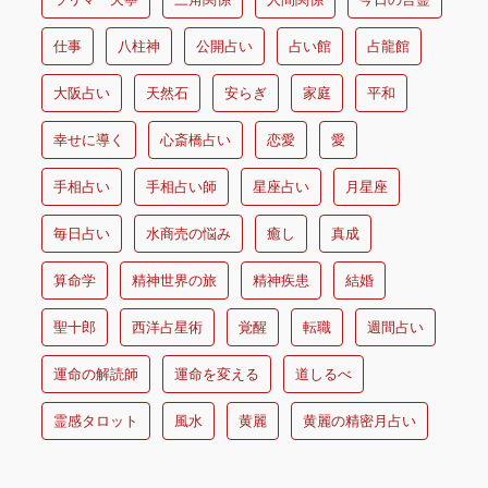
仕事
八柱神
公開占い
占い館
占龍館
大阪占い
天然石
安らぎ
家庭
平和
幸せに導く
心斎橋占い
恋愛
愛
手相占い
手相占い師
星座占い
月星座
毎日占い
水商売の悩み
癒し
真成
算命学
精神世界の旅
精神疾患
結婚
聖十郎
西洋占星術
覚醒
転職
週間占い
運命の解読師
運命を変える
道しるべ
霊感タロット
風水
黄麗
黄麗の精密月占い