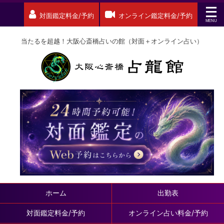
対面鑑定料金/予約
オンライン鑑定料金/予約
当たるを超越！大阪心斎橋占いの館（対面＋オンライン占い）
ホーム
出勤表
対面鑑定料金/予約
オンライン占い料金/予約