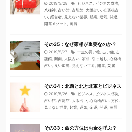
2019/5/28
ビジネス
,
ビジネス成功
,
八柱神
,
占い館
,
占龍館
,
大阪占い
,
心斎橋占
い
,
経営者
,
見えない世界
,
起業
,
運気
,
開運
,
開運メゾット
,
黄麗
その35：なぜ家相が重要なのか？
2019/5/27
一生の買い物
,
占い館
,
占
龍館
,
図面
,
大阪占い
,
家相
,
引っ越し
,
心斎橋
占い
,
良い環境
,
見えない世界
,
開運
,
黄麗
その34：北西と北と北東とビジネス
2019/5/26
ビジネス
,
ビジネス成功
,
占い館
,
占龍館
,
大阪占い
,
心斎橋占い
,
方位
,
見えない世界
,
起業
,
運気
,
金運
,
開運
,
黄麗
その33：西の方位はお金を呼ぶ？