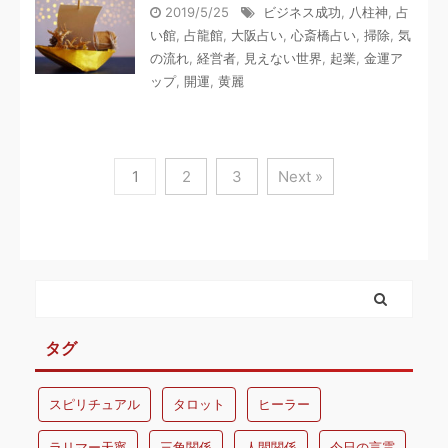
2019/5/25
ビジネス成功
,
八柱神
,
占
い館
,
占龍館
,
大阪占い
,
心斎橋占い
,
掃除
,
気
の流れ
,
経営者
,
見えない世界
,
起業
,
金運ア
ップ
,
開運
,
黄麗
1
2
3
Next »
タグ
スピリチュアル
タロット
ヒーラー
ラリマー天寧
三角関係
人間関係
今日の言霊