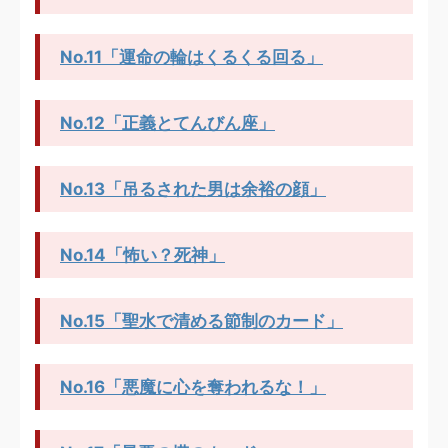
No.11「運命の輪はくるくる回る」
No.12「正義とてんびん座」
No.13「吊るされた男は余裕の顔」
No.14「怖い？死神」
No.15「聖水で清める節制のカード」
No.16「悪魔に心を奪われるな！」