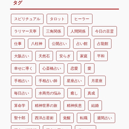
タグ
スピリチュアル
タロット
ヒーラー
ラリマー天寧
三角関係
人間関係
今日の言霊
仕事
八柱神
公開占い
占い館
占龍館
大阪占い
天然石
安らぎ
家庭
平和
幸せに導く
心斎橋占い
恋愛
愛
手相占い
手相占い師
星座占い
月星座
毎日占い
水商売の悩み
癒し
真成
算命学
精神世界の旅
精神疾患
結婚
聖十郎
西洋占星術
覚醒
転職
週間占い