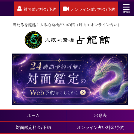
対面鑑定料金/予約
オンライン鑑定料金/予約
当たるを超越！大阪心斎橋占いの館（対面＋オンライン占い）
ホーム
出勤表
対面鑑定料金/予約
オンライン占い料金/予約