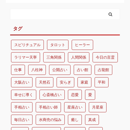
タグ
スピリチュアル
タロット
ヒーラー
ラリマー天寧
三角関係
人間関係
今日の言霊
仕事
八柱神
公開占い
占い館
占龍館
大阪占い
天然石
安らぎ
家庭
平和
幸せに導く
心斎橋占い
恋愛
愛
手相占い
手相占い師
星座占い
月星座
毎日占い
水商売の悩み
癒し
真成