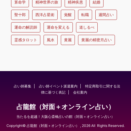
算命学
精神世界の旅
精神疾患
結婚
聖十郎
西洋占星術
覚醒
転職
週間占い
運命の解読師
運命を変える
道しるべ
霊感タロット
風水
黄麗
黄麗の精密月占い
占い師募集
占い師イベント派遣案内
特定商取引に関する法
律に基づく表記
会社案内
占龍館（対面＋オンライン占い）
当たるを超越！大阪心斎橋占いの館（対面＋オンライン占い）
Copyright© 占龍館（対面＋オンライン占い） , 2026 All Rights Reserved.