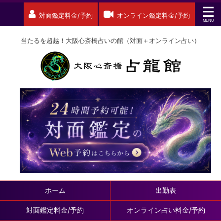
対面鑑定料金/予約
オンライン鑑定料金/予約
当たるを超越！大阪心斎橋占いの館（対面＋オンライン占い）
ホーム
出勤表
対面鑑定料金/予約
オンライン占い料金/予約