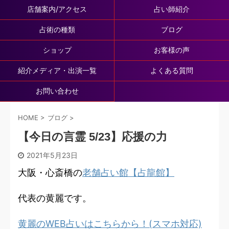
店舗案内/アクセス
占い師紹介
占術の種類
ブログ
ショップ
お客様の声
紹介メディア・出演一覧
よくある質問
お問い合わせ
HOME
>
ブログ
>
【今日の言霊 5/23】応援の力
2021年5月23日
大阪・心斎橋の
老舗占い館【占龍館】
代表の黄麗です。
黄麗のWEB占いはこちらから！(スマホ対応)