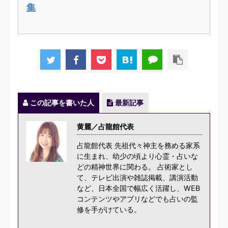
集
この記事を書いた人
最新記事
黄麗／占龍館代表
占龍館代表 先祖代々神主を務める家系
に生まれ、幼少の頃より心霊・占いな
どの精神世界に関わる。 占術家とし
て、テレビ出演や雑誌掲載、講演活動
など、日本全国で幅広く活躍し、WEB
コンテンツやアプリなどでも占いの監
修を手がけている。