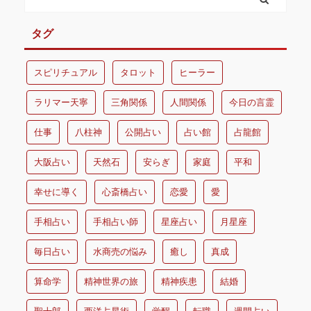
タグ
スピリチュアル
タロット
ヒーラー
ラリマー天寧
三角関係
人間関係
今日の言霊
仕事
八柱神
公開占い
占い館
占龍館
大阪占い
天然石
安らぎ
家庭
平和
幸せに導く
心斎橋占い
恋愛
愛
手相占い
手相占い師
星座占い
月星座
毎日占い
水商売の悩み
癒し
真成
算命学
精神世界の旅
精神疾患
結婚