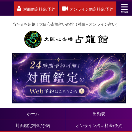
対面鑑定料金/予約
オンライン鑑定料金/予約
当たるを超越！大阪心斎橋占いの館（対面＋オンライン占い）
ホーム
出勤表
対面鑑定料金/予約
オンライン占い料金/予約