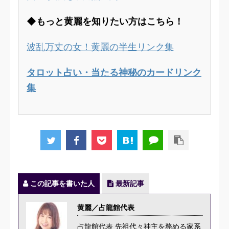
◆もっと黄麗を知りたい方はこちら！
波乱万丈の女！黄麗の半生リンク集
タロット占い・当たる神秘のカードリンク
集
この記事を書いた人
最新記事
黄麗／占龍館代表
占龍館代表 先祖代々神主を務める家系