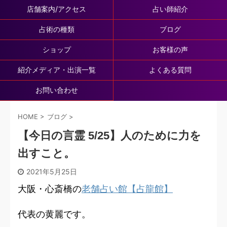
店舗案内/アクセス
占い師紹介
占術の種類
ブログ
ショップ
お客様の声
紹介メディア・出演一覧
よくある質問
お問い合わせ
HOME
>
ブログ
>
【今日の言霊 5/25】人のために力を
出すこと。
2021年5月25日
大阪・心斎橋の
老舗占い館【占龍館】
代表の黄麗です。