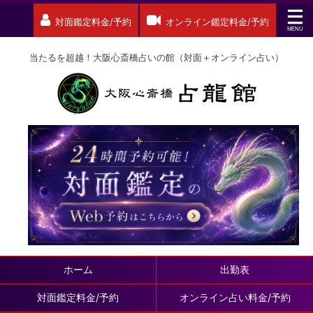
対面鑑定料金/予約
オンライン鑑定料金/予約
当たるを超越！大阪心斎橋占いの館（対面＋オンライン占い）
ホーム
出勤表
対面鑑定料金/予約
オンライン占い料金/予約