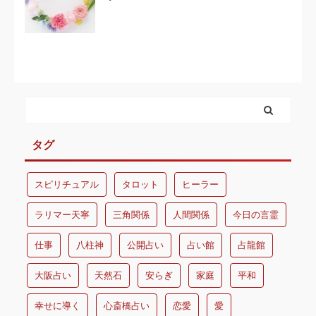
タグ
スピリチュアル
タロット
ヒーラー
ラリマー天寧
三角関係
人間関係
今日の言霊
仕事
八柱神
公開占い
占い館
占龍館
大阪占い
天然石
安らぎ
家庭
平和
幸せに導く
心斎橋占い
恋愛
愛