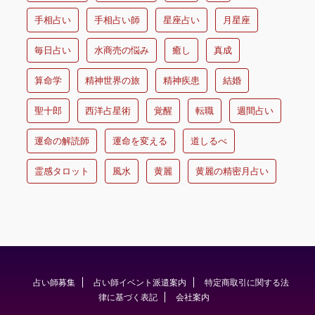
手相占い
手相占い師
星座占い
月星座
毎日占い
水商売の悩み
癒し
真成
算命学
精神世界の旅
精神疾患
結婚
聖十郎
西洋占星術
覚醒
転職
週間占い
運命の解読師
運命を変える
道しるべ
霊感タロット
風水
黄麗
黄麗の精密月占い
占い師募集
占い師イベント派遣案内
特定商取引に関する法
律に基づく表記
会社案内