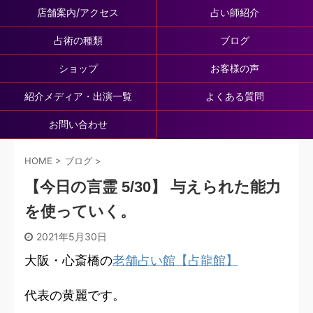
店舗案内/アクセス
占い師紹介
占術の種類
ブログ
ショップ
お客様の声
紹介メディア・出演一覧
よくある質問
お問い合わせ
HOME
>
ブログ
>
【今日の言霊 5/30】 与えられた能力
を使っていく。
2021年5月30日
大阪・心斎橋の
老舗占い館【占龍館】
代表の黄麗です。