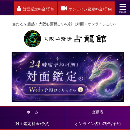
対面鑑定料金/予約
オンライン鑑定料金/予約
当たるを超越！大阪心斎橋占いの館（対面＋オンライン占い）
ホーム
出勤表
対面鑑定料金/予約
オンライン占い料金/予約