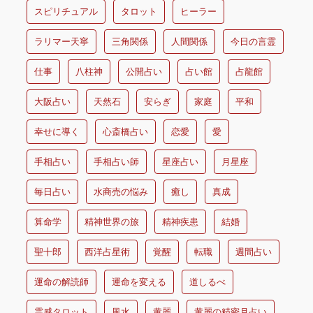
スピリチュアル
タロット
ヒーラー
ラリマー天寧
三角関係
人間関係
今日の言霊
仕事
八柱神
公開占い
占い館
占龍館
大阪占い
天然石
安らぎ
家庭
平和
幸せに導く
心斎橋占い
恋愛
愛
手相占い
手相占い師
星座占い
月星座
毎日占い
水商売の悩み
癒し
真成
算命学
精神世界の旅
精神疾患
結婚
聖十郎
西洋占星術
覚醒
転職
週間占い
運命の解読師
運命を変える
道しるべ
霊感タロット
風水
黄麗
黄麗の精密月占い