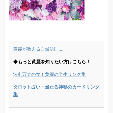
黄麗が教える自然法則…
◆もっと黄麗を知りたい方はこちら！
波乱万丈の女！黄麗の半生リンク集
タロット占い・当たる神秘のカードリンク
集