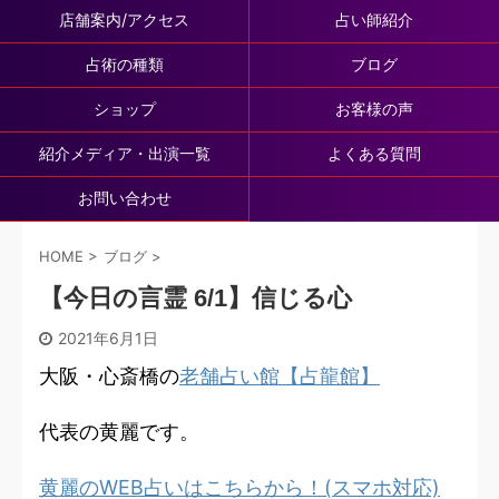
店舗案内/アクセス
占い師紹介
占術の種類
ブログ
ショップ
お客様の声
紹介メディア・出演一覧
よくある質問
お問い合わせ
HOME
>
ブログ
>
【今日の言霊 6/1】信じる心
2021年6月1日
大阪・心斎橋の
老舗占い館【占龍館】
代表の黄麗です。
黄麗のWEB占いはこちらから！(スマホ対応)