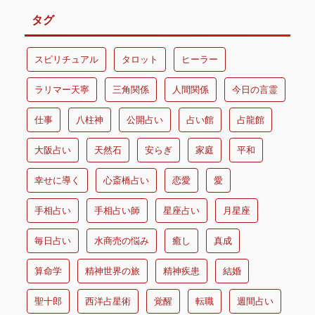
タグ
スピリチュアル
タロット
ヒーラー
ラリマー天寧
三角関係
人間関係
今日の言霊
仕事
八柱神
公開占い
占い館
占龍館
大阪占い
天然石
安らぎ
家庭
平和
幸せに導く
心斎橋占い
恋愛
愛
手相占い
手相占い師
星座占い
月星座
毎日占い
水商売の悩み
癒し
真成
算命学
精神世界の旅
精神疾患
結婚
聖十郎
西洋占星術
覚醒
転職
週間占い