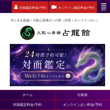
対面鑑定料金/予約
オンライン鑑定料金/予約
当たるを超越！大阪心斎橋占いの館（対面＋オンライン占い）
ホーム
出勤表
対面鑑定料金/予約
オンライン占い料金/予約