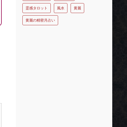
霊感タロット
風水
黄麗
黄麗の精密月占い