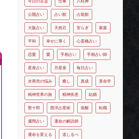
今日の言霊
仕事
八柱神
公開占い
占い館
占龍館
大阪占い
天然石
安らぎ
家庭
平和
幸せに導く
心斎橋占い
恋愛
愛
手相占い
手相占い師
星座占い
月星座
毎日占い
水商売の悩み
癒し
真成
算命学
精神世界の旅
精神疾患
結婚
聖十郎
西洋占星術
覚醒
転職
週間占い
運命の解読師
運命を変える
道しるべ