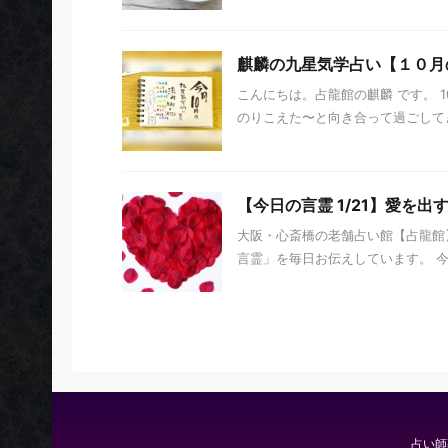
麒麟の九星気学占い【１０月
こんにちは。占龍館の麒麟 です。 
のりこえた〜と向き合って過ごしてき
【今日の言霊 1/21】愛を出
大阪・心斎橋の老舗占い館【占龍館】
言霊」を毎日お伝えしています。 今日の
占い師