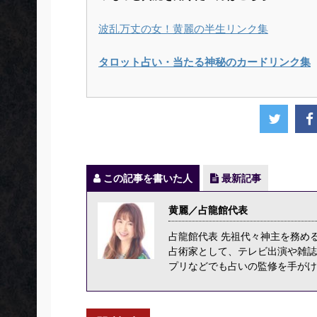
波乱万丈の女！黄麗の半生リンク集
タロット占い・当たる神秘のカードリンク集
この記事を書いた人
最新記事
黄麗／占龍館代表
占龍館代表 先祖代々神主を務め
占術家として、テレビ出演や雑誌
プリなどでも占いの監修を手がけ