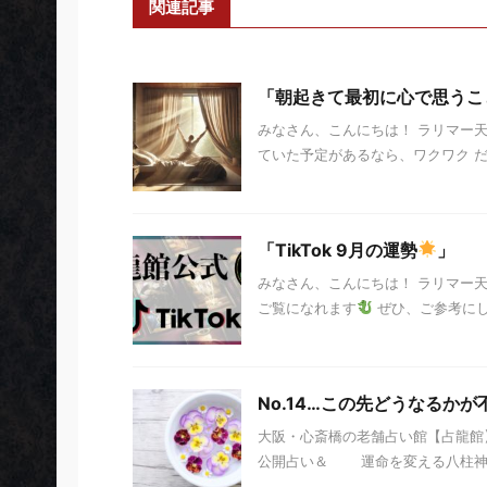
関連記事
「朝起きて最初に心で思うこ
みなさん、こんにちは！ ラリマー
ていた予定があるなら、ワクワク だ
「TikTok 9月の運勢
」
みなさん、こんにちは！ ラリマー
ご覧になれます
ぜひ、ご参考に
No.14…この先どうなるかが
大阪・心斎橋の老舗占い館【占龍館】
公開占い＆ 運命を変える八柱神」 