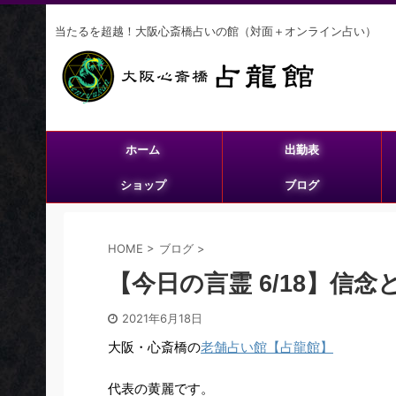
当たるを超越！大阪心斎橋占いの館（対面＋オンライン占い）
ホーム
出勤表
ショップ
ブログ
HOME
>
ブログ
>
【今日の言霊 6/18】信
2021年6月18日
大阪・心斎橋の
老舗占い館【占龍館】
代表の黄麗です。