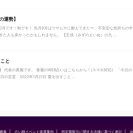
の運勢】
10月です！秋です！ 先月9月はウヤムヤに耐えてきた〜、不安定な気持ちの中
た人も多かったかもしれません。 【壬戌（みずのえいぬ）の九 ...
すこと
 代表の黄麗です。 黄麗のWEB占いはこちらから！(スマホ対応) 「今日の
言霊 2022年1月21日 愛を出すこと ...
募集
占い師イベント派遣案内
特定商取引に関する法律に基づく表記