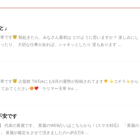
と」
天寧です
朝起きたら、みなさん最初は どのように思いますか？ 楽しみにし
ったり、 大切な仕事があれば、シャキッとしたり 逆もあります ...
天寧です
占龍館 TikTokにも9月の運勢が投稿されてます
コチラ
から
してみてください
ラリマー天寧 Ins ...
不安です
 代表の黄麗です。 黄麗のWEB占いはこちらから！(スマホ対応) 「黄麗の
黄麗が鑑定をさせて頂きましたのべ約5万8 ...