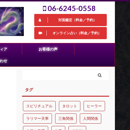
06-6245-0558
対面鑑定（料金／予約）
オンライン占い（料金／予約）
ィア
お客様の声
わせ
タグ
スピリチュアル
タロット
ヒーラー
ラリマー天寧
三角関係
人間関係