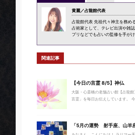
黄麗／占龍館代表
占龍館代表 先祖代々神主を務め
占術家として、テレビ出演や雑誌
プリなどでも占いの監修を手がけ
関連記事
【今日の言霊 8/5】神仏
大阪・心斎橋の老舗占い館【占龍館】
言霊」を毎日お伝えしています。 今日の
「5月の運勢 射手座、山羊
みなさん、こんにちは！ ラリマー