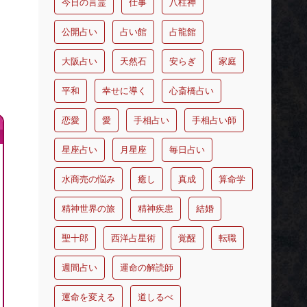
今日の言霊
仕事
八柱神
公開占い
占い館
占龍館
大阪占い
天然石
安らぎ
家庭
平和
幸せに導く
心斎橋占い
恋愛
愛
手相占い
手相占い師
星座占い
月星座
毎日占い
水商売の悩み
癒し
真成
算命学
精神世界の旅
精神疾患
結婚
聖十郎
西洋占星術
覚醒
転職
週間占い
運命の解読師
運命を変える
道しるべ