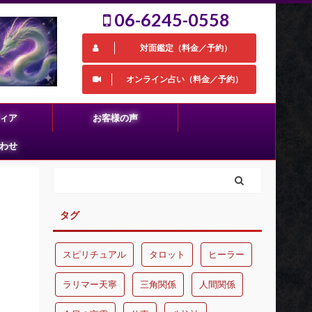
06-6245-0558
対面鑑定（料金／予約）
オンライン占い（料金／予約）
ィア
お客様の声
わせ
タグ
スピリチュアル
タロット
ヒーラー
ラリマー天寧
三角関係
人間関係