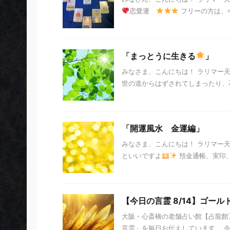
恋愛運
フリーの方は、今
「まっとうに生きる
」
みなさま、こんにちは！ ラリマー
世の道からはずされてしまったり、
「開運風水 金運編」
みなさま、こんにちは！ ラリマー
といいですよ
預金通帳、実印、
【今日の言霊 8/14】ゴール
大阪・心斎橋の老舗占い館【占龍館】
言霊」を毎日お伝えしています。 今日の