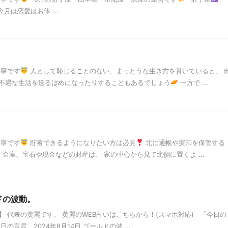
月は恋愛はお休 ...
天寧です
人として恥じることのない、まっとうな生き方を貫いていると、 
不遇な生活を送るはめになったりすることもあるでしょう
一方で ...
天寧です
貯蓄できるようになりたい方は必見
北に通帳や実印を保管する
金庫、宝石や現金などの財産は、 家の中心から見て北側に置くよ ...
ドの波動。
 代表の黄麗です。 黄麗のWEB占いはこちらから！(スマホ対応) 「今日の
言霊 2024年8月14日 ゴールドの波 ...