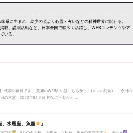
る家系に生まれ、幼少の頃より心霊・占いなどの精神世界に関わる。
掲載、講演活動など、日本全国で幅広く活躍し、WEBコンテンツやア
ている。
 代表の黄麗です。 黄麗のWEB占いはこちらから！(スマホ対応) 「今日の
言霊 2022年8月5日 神仏に手を合わ ...
座、水瓶座、魚座
」
天寧です
5月の射手座 山羊座 水瓶座 魚座の運勢です
射手座