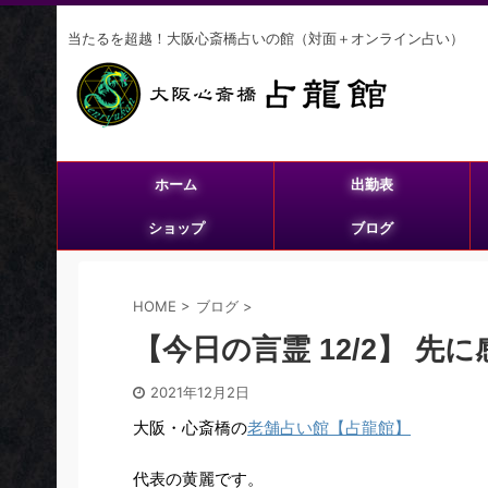
当たるを超越！大阪心斎橋占いの館（対面＋オンライン占い）
ホーム
出勤表
ショップ
ブログ
HOME
>
ブログ
>
【今日の言霊 12/2】 先
2021年12月2日
大阪・心斎橋の
老舗占い館【占龍館】
代表の黄麗です。