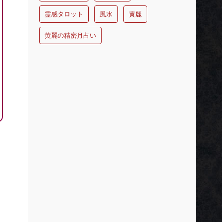
霊感タロット
風水
黄麗
黄麗の精密月占い