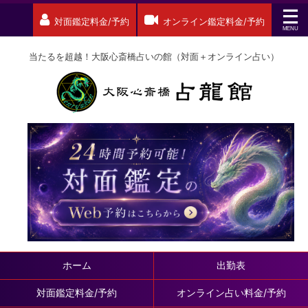
対面鑑定料金/予約
オンライン鑑定料金/予約
当たるを超越！大阪心斎橋占いの館（対面＋オンライン占い）
ホーム
出勤表
対面鑑定料金/予約
オンライン占い料金/予約