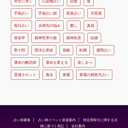
幸せに導く
心斎橋占い
恋愛
愛
手相占い
手相占い師
星座占い
月星座
毎日占い
水商売の悩み
癒し
真成
算命学
精神世界の旅
精神疾患
結婚
聖十郎
西洋占星術
覚醒
転職
週間占い
運命の解読師
運命を変える
道しるべ
霊感タロット
風水
黄麗
黄麗の精密月占い
占い師募集
占い師イベント派遣案内
特定商取引に関する法
律に基づく表記
会社案内