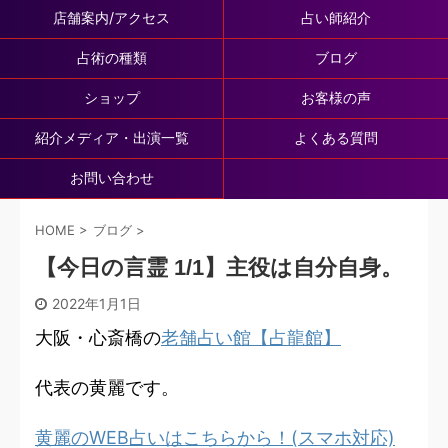
店舗案内/アクセス
占い師紹介
占術の種類
ブログ
ショップ
お客様の声
紹介メディア・出演一覧
よくある質問
お問い合わせ
HOME
>
ブログ
>
【今日の言霊 1/1】主役は自分自身。
2022年1月1日
大阪・心斎橋の
老舗占い館【占龍館】
代表の黄麗です。
黄麗のWEB占いはこちらから！(スマホ対応)