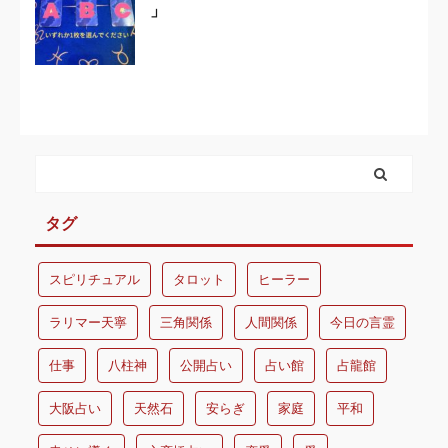
」
タグ
スピリチュアル
タロット
ヒーラー
ラリマー天寧
三角関係
人間関係
今日の言霊
仕事
八柱神
公開占い
占い館
占龍館
大阪占い
天然石
安らぎ
家庭
平和