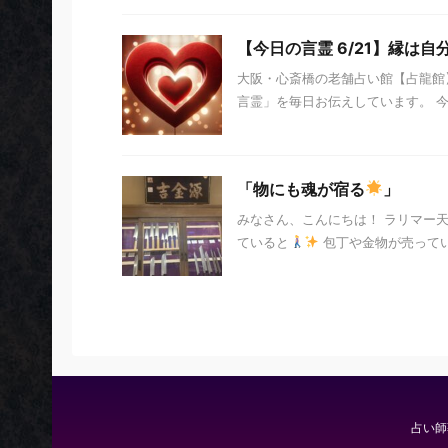
【今日の言霊 6/21】縁は
大阪・心斎橋の老舗占い館【占龍館】
言霊」を毎日お伝えしています。 今日の
「物にも魂が宿る
」
みなさん、こんにちは！ ラリマー
ていると
包丁や金物が売って
占い師