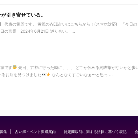
自分が引き寄せている。
 代表の黄麗です。 黄麗のWEB占いはこちらから！(スマホ対応) 「今日の
言霊 2024年6月21日 巡り合い。 ...
天寧です
先日、京都に行った時に、、、 どこか休める純喫茶がないかと歩
いるお店を見つけました
なんとなくすごいなぁ〜と思っ ...
募集
占い師イベント派遣案内
特定商取引に関する法律に基づく表記