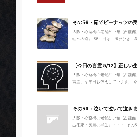
その56・茹でピーナッツの
大阪・心斎橋の老舗占い館【占龍館】
理への道』 55回目は「風邪ひきに葛
【今日の言霊 5/12】正しい
大阪・心斎橋の老舗占い館【占龍館】
言霊」を毎日お伝えしています。 今日の
その59：泣いて泣いて泣き
大阪・心斎橋の老舗占い館【占龍館
占術家・黄麗の半生」・・・ その59