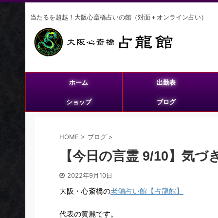
当たるを超越！大阪心斎橋占いの館（対面＋オンライン占い）
ホーム
出勤表
ショップ
ブログ
HOME
>
ブログ
>
【今日の言霊 9/10】気
2022年9月10日
大阪・心斎橋の
老舗占い館【占龍館】
代表の黄麗です。