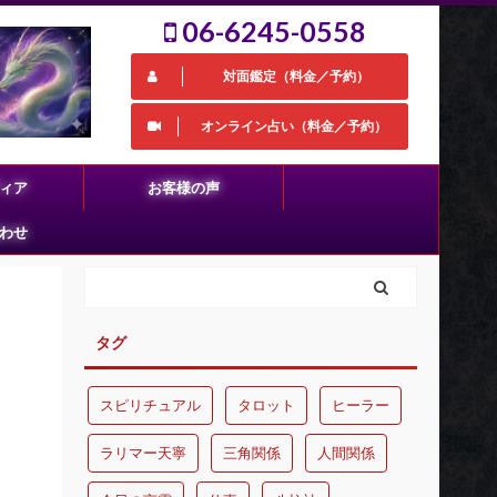
06-6245-0558
対面鑑定（料金／予約）
オンライン占い（料金／予約）
ィア
お客様の声
わせ
タグ
スピリチュアル
タロット
ヒーラー
ラリマー天寧
三角関係
人間関係