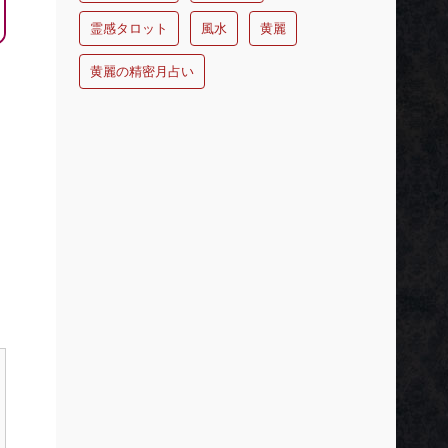
霊感タロット
風水
黄麗
黄麗の精密月占い