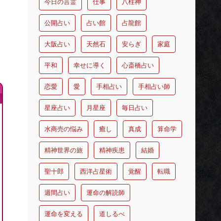
今日の言霊
仕事
八柱神
公開占い
占い館
占龍館
大阪占い
天然石
安らぎ
家庭
平和
幸せに導く
心斎橋占い
恋愛
愛
手相占い
手相占い師
星座占い
月星座
毎日占い
水商売の悩み
癒し
真成
算命学
精神世界の旅
精神疾患
結婚
聖十郎
西洋占星術
覚醒
転職
週間占い
運命の解読師
運命を変える
道しるべ