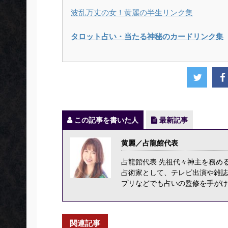
波乱万丈の女！黄麗の半生リンク集
タロット占い・当たる神秘のカードリンク集
この記事を書いた人
最新記事
黄麗／占龍館代表
占龍館代表 先祖代々神主を務め
占術家として、テレビ出演や雑誌
プリなどでも占いの監修を手がけ
関連記事