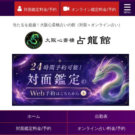
対面鑑定料金/予約
オンライン鑑定料金/予約
当たるを超越！大阪心斎橋占いの館（対面＋オンライン占い）
ホーム
出勤表
対面鑑定料金/予約
オンライン占い料金/予約