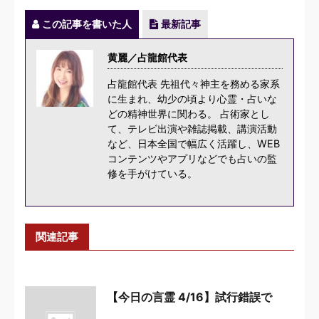
この記事を書いた人
最新記事
黄麗／占龍館代表
占龍館代表 先祖代々神主を務める家系
に生まれ、幼少の頃より心霊・占いな
どの精神世界に関わる。 占術家とし
て、テレビ出演や雑誌掲載、講演活動
など、日本全国で幅広く活躍し、WEB
コンテンツやアプリなどでも占いの監
修を手がけている。
関連記事
【今日の言霊 4/16】試行錯誤で