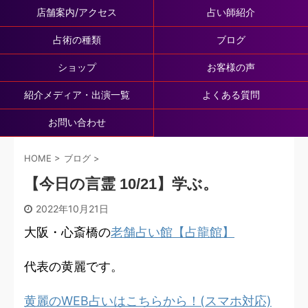
店舗案内/アクセス
占い師紹介
占術の種類
ブログ
ショップ
お客様の声
紹介メディア・出演一覧
よくある質問
お問い合わせ
HOME
>
ブログ
>
【今日の言霊 10/21】学ぶ。
2022年10月21日
大阪・心斎橋の
老舗占い館【占龍館】
代表の黄麗です。
黄麗のWEB占いはこちらから！(スマホ対応)