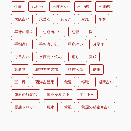
仕事
八柱神
公開占い
占い館
占龍館
大阪占い
天然石
安らぎ
家庭
平和
幸せに導く
心斎橋占い
恋愛
愛
手相占い
手相占い師
星座占い
月星座
毎日占い
水商売の悩み
癒し
真成
算命学
精神世界の旅
精神疾患
結婚
聖十郎
西洋占星術
覚醒
転職
週間占い
運命の解読師
運命を変える
道しるべ
霊感タロット
風水
黄麗
黄麗の精密月占い